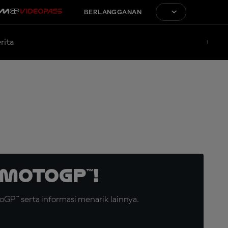
BERLANGGANAN
rita
MotoGP™!
GP™ serta informasi menarik lainnya.