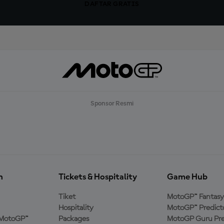
DAFTAR GRATIS
Sponsor Resmi
n
Tickets & Hospitality
Game Hub
Tiket
MotoGP™ Fantasy
Hospitality
MotoGP™ Predict
MotoGP™
Packages
MotoGP Guru Pre