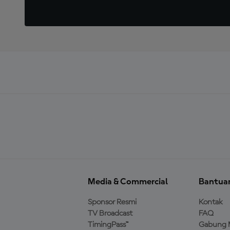
Media & Commercial
Bantua
Sponsor Resmi
Kontak
TV Broadcast
FAQ
TimingPass™
Gabung 