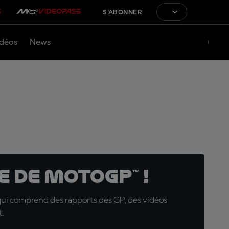
S'ABONNER
déos
News
 de MotoGP™ !
qui comprend des rapports des GP, des vidéos
t.