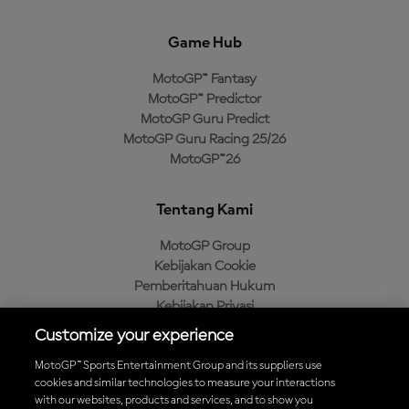
Game Hub
MotoGP™ Fantasy
MotoGP™ Predictor
MotoGP Guru Predict
MotoGP Guru Racing 25/26
MotoGP™26
Tentang Kami
MotoGP Group
Kebijakan Cookie
Pemberitahuan Hukum
Kebijakan Privasi
Kebijakan Pembelian
Customize your experience
MotoGP™ Sports Entertainment Group and its suppliers use
cookies and similar technologies to measure your interactions
with our websites, products and services, and to show you
Unduh Aplikasi Resmi MotoGP™