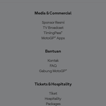
Media & Commercial
Sponsor Resmi
TV Broadcast
TimingPass™
MotoGP™ Apps
Bantuan
Kontak
FAQ
Gabung MotoGP™
Tickets & Hospitality
Tiket
Hospitality
Packages