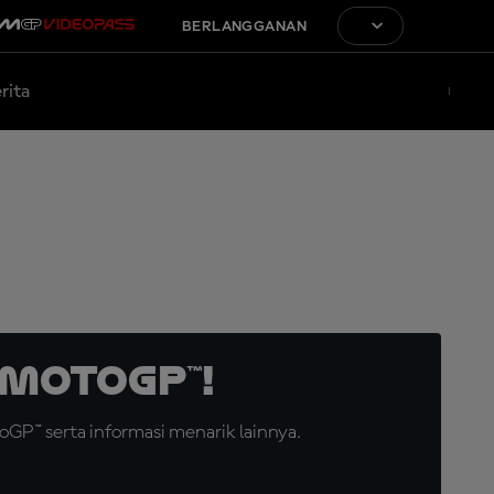
BERLANGGANAN
rita
MotoGP™!
GP™ serta informasi menarik lainnya.