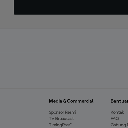
Media & Commercial
Bantua
Sponsor Resmi
Kontak
TV Broadcast
FAQ
TimingPass™
Gabung 