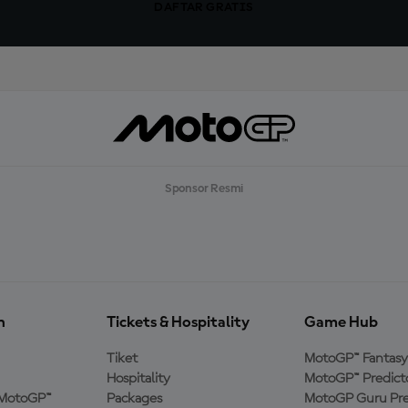
DAFTAR GRATIS
Sponsor Resmi
n
Tickets & Hospitality
Game Hub
Tiket
MotoGP™ Fantasy
Hospitality
MotoGP™ Predict
MotoGP™
Packages
MotoGP Guru Pre