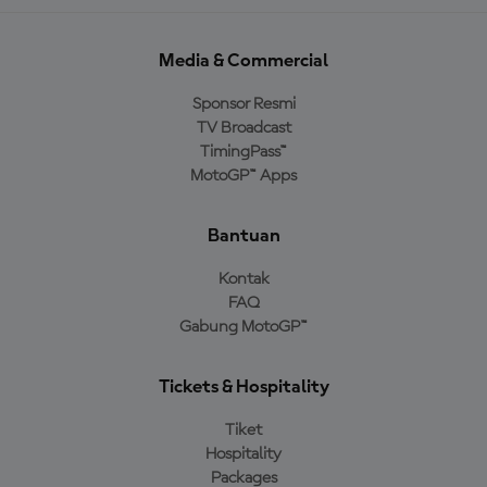
Media & Commercial
Sponsor Resmi
TV Broadcast
TimingPass™
MotoGP™ Apps
Bantuan
Kontak
FAQ
Gabung MotoGP™
Tickets & Hospitality
Tiket
Hospitality
Packages