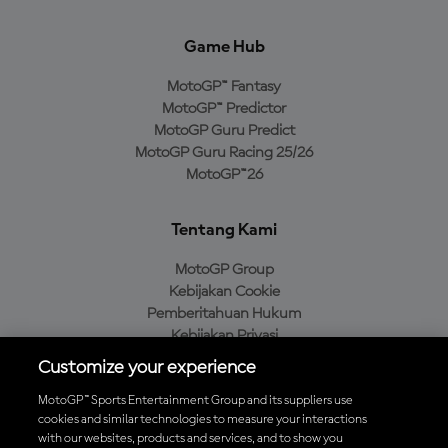
Game Hub
MotoGP™ Fantasy
MotoGP™ Predictor
MotoGP Guru Predict
MotoGP Guru Racing 25/26
MotoGP™26
Tentang Kami
MotoGP Group
Kebijakan Cookie
Pemberitahuan Hukum
Kebijakan Privasi
Kebijakan Pembelian
Customize your experience
MotoGP™ Sports Entertainment Group and its suppliers use
cookies and similar technologies to measure your interactions
with our websites, products and services, and to show you
Unduh Aplikasi Resmi MotoGP™