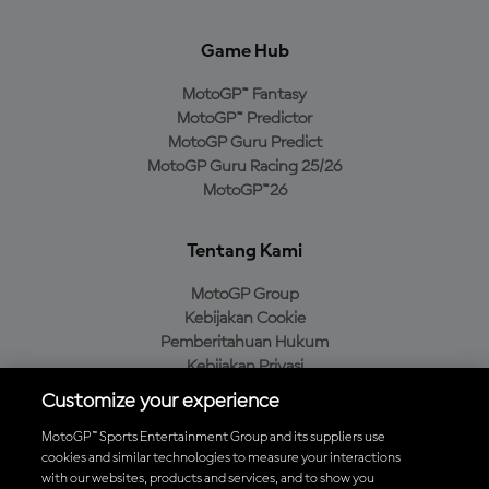
Game Hub
MotoGP™ Fantasy
MotoGP™ Predictor
MotoGP Guru Predict
MotoGP Guru Racing 25/26
MotoGP™26
Tentang Kami
MotoGP Group
Kebijakan Cookie
Pemberitahuan Hukum
Kebijakan Privasi
Kebijakan Pembelian
Customize your experience
MotoGP™ Sports Entertainment Group and its suppliers use
cookies and similar technologies to measure your interactions
with our websites, products and services, and to show you
Unduh Aplikasi Resmi MotoGP™