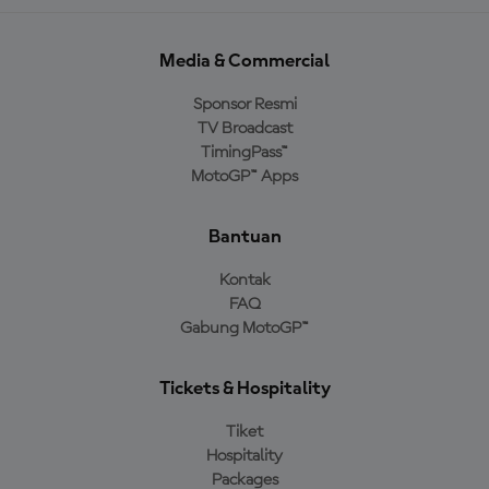
Media & Commercial
Sponsor Resmi
TV Broadcast
TimingPass™
MotoGP™ Apps
Bantuan
Kontak
FAQ
Gabung MotoGP™
Tickets & Hospitality
Tiket
Hospitality
Packages