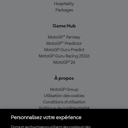
Hospitality
Packages
Game Hub
MotoGP™ Fantasy
MotoGP™ Predictor
MotoGP Guru Predict
MotoGP Guru Racing 25/26
MotoGP™26
À propos
MotoGP Group
Utilisation des cookies
Conditions d'utilisation
Politique de confidentialité
Politique d’achat
Personnalisez votre expérience
Dorna et ses fournisseurs utilisent des cookies et des