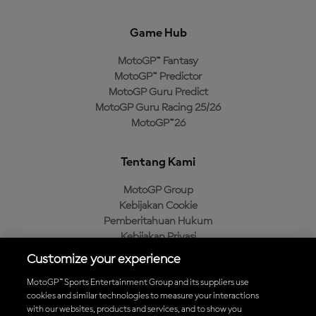
Game Hub
MotoGP™ Fantasy
MotoGP™ Predictor
MotoGP Guru Predict
MotoGP Guru Racing 25/26
MotoGP™26
Tentang Kami
MotoGP Group
Kebijakan Cookie
Pemberitahuan Hukum
Kebijakan Privasi
Kebijakan Pembelian
Customize your experience
MotoGP™ Sports Entertainment Group and its suppliers use
cookies and similar technologies to measure your interactions
with our websites, products and services, and to show you
Unduh Aplikasi Resmi MotoGP™