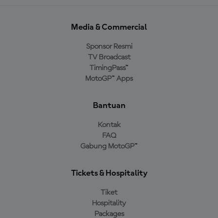
Media & Commercial
Sponsor Resmi
TV Broadcast
TimingPass™
MotoGP™ Apps
Bantuan
Kontak
FAQ
Gabung MotoGP™
Tickets & Hospitality
Tiket
Hospitality
Packages