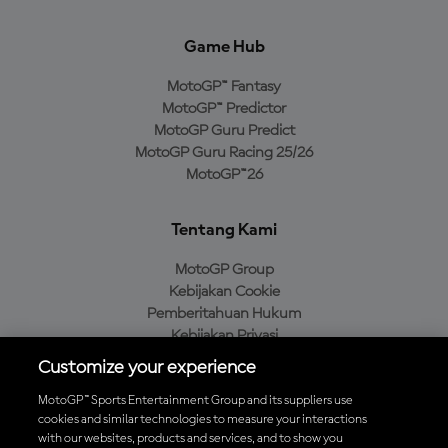
Game Hub
MotoGP™ Fantasy
MotoGP™ Predictor
MotoGP Guru Predict
MotoGP Guru Racing 25/26
MotoGP™26
Tentang Kami
MotoGP Group
Kebijakan Cookie
Pemberitahuan Hukum
Kebijakan Privasi
Kebijakan Pembelian
Customize your experience
MotoGP™ Sports Entertainment Group and its suppliers use
cookies and similar technologies to measure your interactions
with our websites, products and services, and to show you
Unduh Aplikasi Resmi MotoGP™