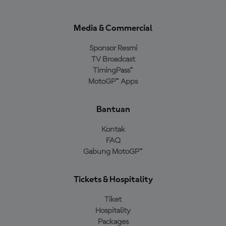
Media & Commercial
Sponsor Resmi
TV Broadcast
TimingPass™
MotoGP™ Apps
Bantuan
Kontak
FAQ
Gabung MotoGP™
Tickets & Hospitality
Tiket
Hospitality
Packages