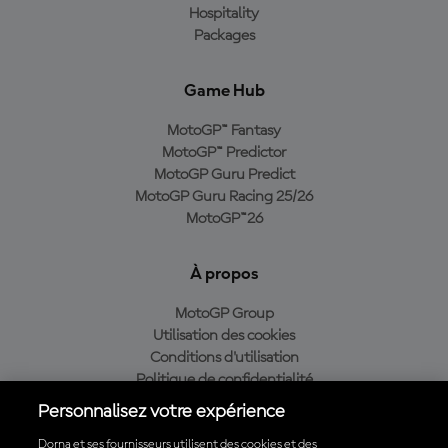
Hospitality
Packages
Game Hub
MotoGP™ Fantasy
MotoGP™ Predictor
MotoGP Guru Predict
MotoGP Guru Racing 25/26
MotoGP™26
À propos
MotoGP Group
Utilisation des cookies
Conditions d'utilisation
Politique de confidentialité
Politique d’achat
Personnalisez votre expérience
Dorna et ses fournisseurs utilisent des cookies et des