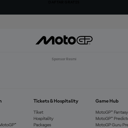
DAFTAR GRATIS
Sponsor Resmi
n
Tickets & Hospitality
Game Hub
Tiket
MotoGP™ Fantasy
Hospitality
MotoGP™ Predict
MotoGP™
Packages
MotoGP Guru Pre