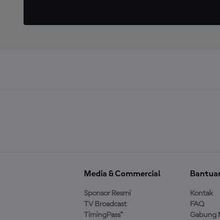
Media & Commercial
Bantua
Sponsor Resmi
Kontak
TV Broadcast
FAQ
TimingPass™
Gabung 