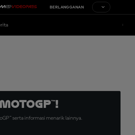
BERLANGGANAN
rita
MotoGP™!
GP™ serta informasi menarik lainnya.