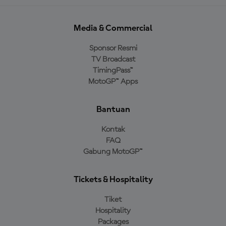
Media & Commercial
Sponsor Resmi
TV Broadcast
TimingPass™
MotoGP™ Apps
Bantuan
Kontak
FAQ
Gabung MotoGP™
Tickets & Hospitality
Tiket
Hospitality
Packages