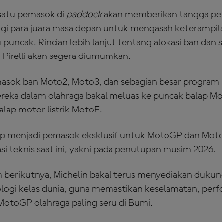
 satu pemasok di
paddock
akan memberikan tangga p
gi para juara masa depan untuk mengasah keterampil
puncak. Rincian lebih lanjut tentang alokasi ban dan s
h Pirelli akan segera diumumkan.
memasok ban Moto2, Moto3, dan sebagian besar progra
ereka dalam olahraga bakal meluas ke puncak balap 
alap motor listrik MotoE.
tap menjadi pemasok eksklusif untuk MotoGP dan Mot
si teknis saat ini, yakni pada penutupan musim 2026.
berikutnya, Michelin bakal terus menyediakan dukun
logi kelas dunia, guna memastikan keselamatan, perf
otoGP olahraga paling seru di Bumi.