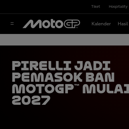
Tiket
Hospitality
Kalender
Hasil
Pirelli Jadi
Pemasok Ban
MotoGP™ Mula
2027