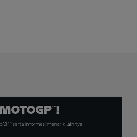
LANGGANAN
SEKARANG!
MotoGP™!
GP™ serta informasi menarik lainnya.