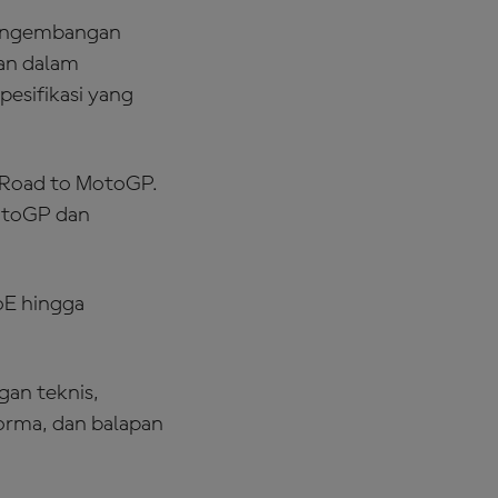
engembangan
an dalam
pesifikasi yang
m Road to MotoGP.
MotoGP dan
oE hingga
gan teknis,
orma, dan balapan