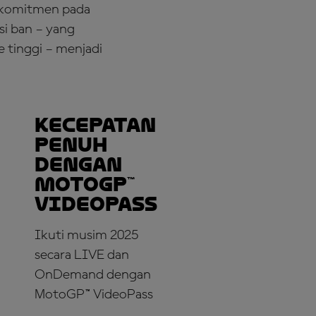
berkomitmen pada
si ban – yang
 tinggi – menjadi
Kecepatan
Penuh
dengan
MotoGP™
VideoPass
Ikuti musim 2025
secara LIVE dan
OnDemand dengan
MotoGP™ VideoPass