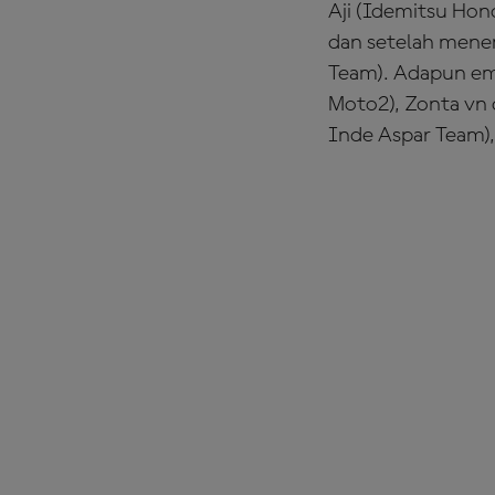
Aji (Idemitsu Ho
dan setelah menem
Team). Adapun emp
Moto2), Zonta vn
Inde Aspar Team),