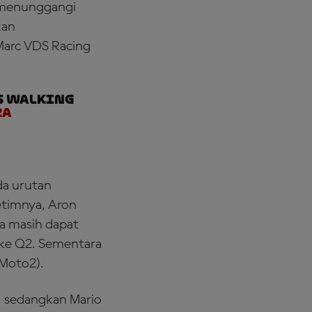
n menunggangi
kan
Marc VDS Racing
s walking
za
da urutan
etimnya, Aron
ia masih dapat
 ke Q2. Sementara
Moto2).
, sedangkan Mario