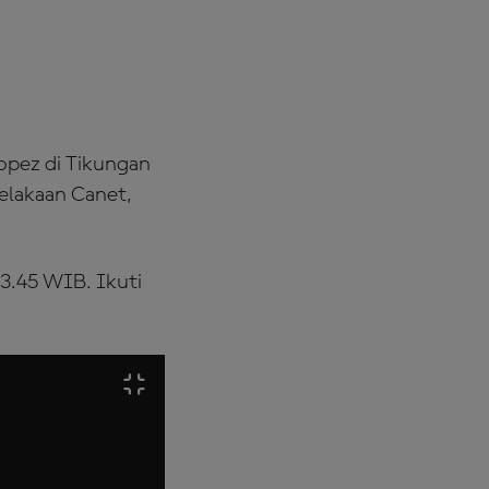
LANGGANAN
SEKARANG!
opez di Tikungan
elakaan Canet,
23.45 WIB. Ikuti