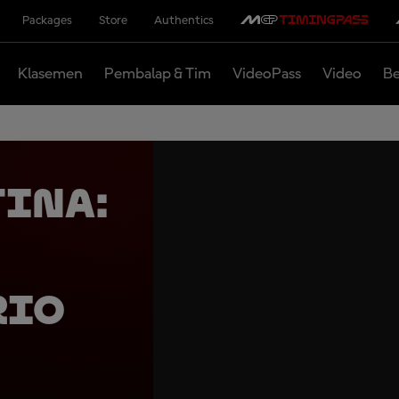
Packages
Store
Authentics
Klasemen
Pembalap & Tim
VideoPass
Video
Be
ina:
rio