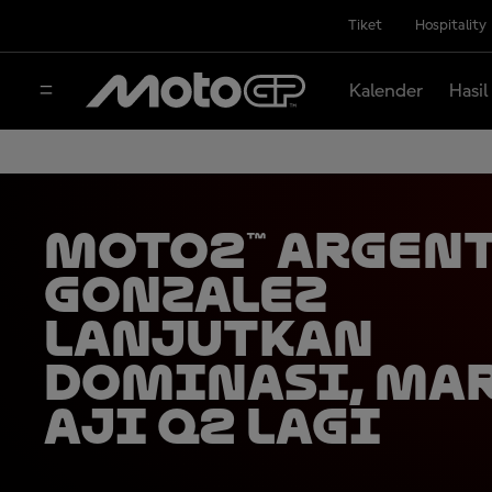
Tiket
Hospitality
Kalender
Hasil
Moto2™ Argent
Gonzalez
Lanjutkan
Dominasi, Ma
Aji Q2 Lagi