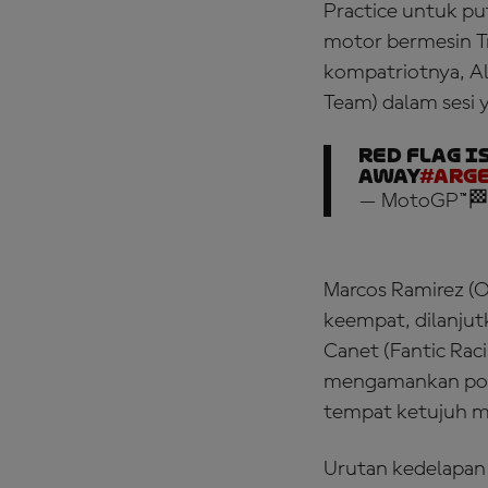
Practice untuk p
motor bermesin T
kompatriotnya, A
Team) dalam sesi 
Red Flag is
away
#Arg
— MotoGP™🏁
Marcos Ramirez (
keempat, dilanjut
Canet (Fantic Rac
mengamankan posis
tempat ketujuh m
Urutan kedelapan 