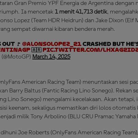
utaran Gran Premio YPF Energia de Argentina denga
riumph. Ia mencetak
1 menit 41,713 detik
, mengalah
lonso Lopez (Team HDR Heidrun) dan Jake Dixon (Elf 
yang sempat diwarnai kibaran bendera merah.
 out 🚩
@AlonsoLopez_21
crashed but he'
entinaGP
🇦🇷
pic.twitter.com/LHXAg2Id
 (@MotoGP)
March 14, 2025
OnlyFans American Racing Team) menuntaskan sesi pa
kan Barry Baltus (Fantic Racing Lino Sonego). Rekan s
ing Lino Sonego) mengalami kecelakaan. Akan tetapi, 
i keenam, sekaligus memastikan diri lolos otomatis
enjadi milik Tony Arbolino (BLU CRU Pramac Yamaha 
dihuni Joe Roberts (OnlyFans American Racing Team)