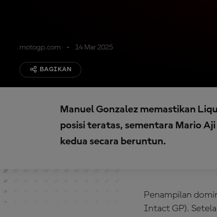
motogp.com
14 Mar 2025
BAGIKAN
Manuel Gonzalez memastikan Liqui
posisi teratas, sementara Mario Aji
kedua secara beruntun.
Penampilan domina
Intact GP). Setel