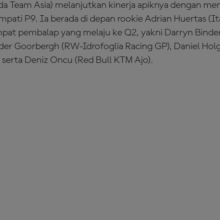
nda Team Asia) melanjutkan kinerja apiknya dengan 
pati P9. Ia berada di depan rookie Adrian Huertas (It
at pembalap yang melaju ke Q2, yakni Darryn Binder (
 der Goorbergh (RW-Idrofoglia Racing GP), Daniel H
 serta Deniz Oncu (Red Bull KTM Ajo).