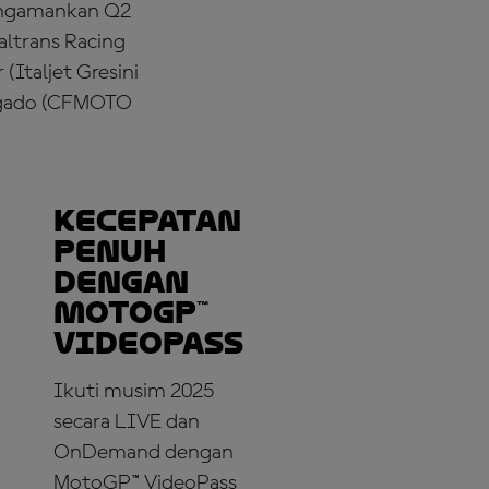
mengamankan Q2
altrans Racing
Italjet Gresini
olgado (CFMOTO
Kecepatan
Penuh
dengan
MotoGP™
VideoPass
Ikuti musim 2025
secara LIVE dan
OnDemand dengan
MotoGP™ VideoPass