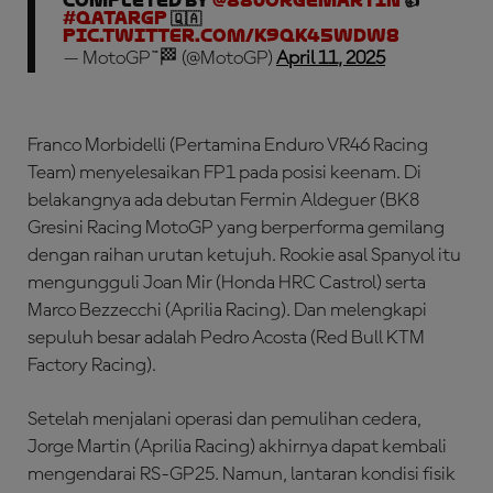
completed by
@88jorgemartin
👍
#QatarGP
🇶🇦
pic.twitter.com/K9QK45wDw8
— MotoGP™🏁 (@MotoGP)
April 11, 2025
Franco Morbidelli (Pertamina Enduro VR46 Racing
Team) menyelesaikan FP1 pada posisi keenam. Di
belakangnya ada debutan Fermin Aldeguer (BK8
Gresini Racing MotoGP yang berperforma gemilang
dengan raihan urutan ketujuh. Rookie asal Spanyol itu
mengungguli Joan Mir (Honda HRC Castrol) serta
Marco Bezzecchi (Aprilia Racing). Dan melengkapi
sepuluh besar adalah Pedro Acosta (Red Bull KTM
Factory Racing).
Setelah menjalani operasi dan pemulihan cedera,
Jorge Martin (Aprilia Racing) akhirnya dapat kembali
mengendarai RS-GP25. Namun, lantaran kondisi fisik