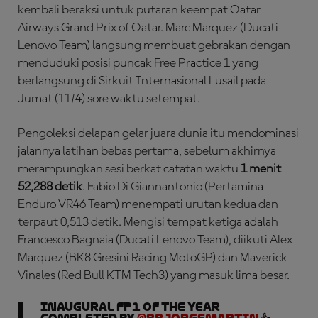
kembali beraksi untuk putaran keempat Qatar
Airways Grand Prix of Qatar. Marc Marquez (Ducati
Lenovo Team) langsung membuat gebrakan dengan
menduduki posisi puncak Free Practice 1 yang
berlangsung di Sirkuit Internasional Lusail pada
Jumat (11/4) sore waktu setempat.
Pengoleksi delapan gelar juara dunia itu mendominasi
jalannya latihan bebas pertama, sebelum akhirnya
merampungkan sesi berkat catatan waktu
1 menit
52,288 detik
. Fabio Di Giannantonio (Pertamina
Enduro VR46 Team) menempati urutan kedua dan
terpaut 0,513 detik. Mengisi tempat ketiga adalah
Francesco Bagnaia (Ducati Lenovo Team), diikuti Alex
Marquez (BK8 Gresini Racing MotoGP) dan Maverick
Vinales (Red Bull KTM Tech3) yang masuk lima besar.
Inaugural FP1 of the year