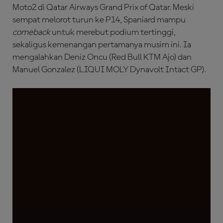
Moto2 di Qatar Airways Grand Prix of Qatar. Meski
sempat melorot turun ke P14, Spaniard mampu
comeback
untuk merebut podium tertinggi,
sekaligus kemenangan pertamanya musim ini. Ia
mengalahkan Deniz Oncu (Red Bull KTM Ajo) dan
Manuel Gonzalez (LIQUI MOLY Dynavolt Intact GP).