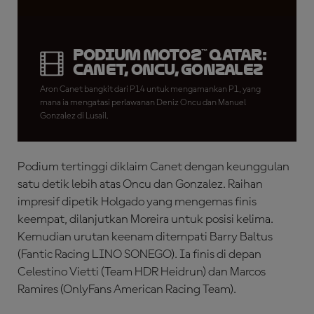
Podium Moto2™ Qatar:
Canet, Oncu, Gonzalez
Aron Canet bangkit dari P14 untuk mengamankan P1, yang
mana ia mengatasi perlawanan Deniz Oncu dan Manuel
Gonzalez di Lusail.
Podium tertinggi diklaim Canet dengan keunggulan
satu detik lebih atas Oncu dan Gonzalez. Raihan
impresif dipetik Holgado yang mengemas finis
keempat, dilanjutkan Moreira untuk posisi kelima.
Kemudian urutan keenam ditempati Barry Baltus
(Fantic Racing LINO SONEGO). Ia finis di depan
Celestino Vietti (Team HDR Heidrun) dan Marcos
Ramires (OnlyFans American Racing Team).