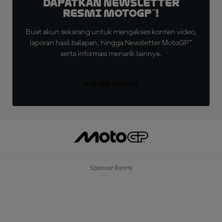
Dapatkan Newsletter
Resmi MotoGP™!
Buat akun sekarang untuk mengakses konten video,
laporan hasil balapan, hingga Newsletter MotoGP™
serta informasi menarik lainnya.
DAFTAR GRATIS
Sponsor Resmi