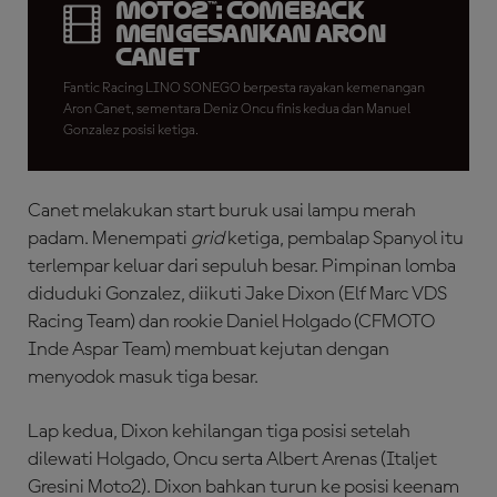
Moto2™: Comeback
Mengesankan Aron
Canet
Fantic Racing LINO SONEGO berpesta rayakan kemenangan
Aron Canet, sementara Deniz Oncu finis kedua dan Manuel
Gonzalez posisi ketiga.
Canet melakukan start buruk usai lampu merah
padam. Menempati
grid
ketiga, pembalap Spanyol itu
terlempar keluar dari sepuluh besar. Pimpinan lomba
diduduki Gonzalez, diikuti Jake Dixon (Elf Marc VDS
Racing Team) dan rookie Daniel Holgado (CFMOTO
Inde Aspar Team) membuat kejutan dengan
menyodok masuk tiga besar.
Lap kedua, Dixon kehilangan tiga posisi setelah
dilewati Holgado, Oncu serta Albert Arenas (Italjet
Gresini Moto2). Dixon bahkan turun ke posisi keenam