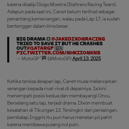
karena disalip Diogo Moreira (Italtrans Racing Team).
Adapun pada saat ini, Canet belum terlihat sebagai
penantang kemenangan, walau pada Lap 17, ia sudah
bertengger dalam lima besar.
BIG DRAMA 💥
@jakedixonracing
tried to save it but he crashes
out
#QatarGP
🇶🇦
pic.twitter.com/nhkIIOnkN5
— MotoGP™🏁 (@MotoGP)
April 13, 2025
Ketika tersisa delapan lap, Canet mulai melancarkan
serangan kepada rival-rival di depannya. Ia kini
menempati posisi kedua dan membayangi Oncu.
Berselang satu lap, terjadi drama. Dixon membuat
kesalahan di Tikungan 13. Tersingkir dari persaingan,
pembalap Inggris itu pun harus menelan pil pahit
karena membawa pulang nol poin.