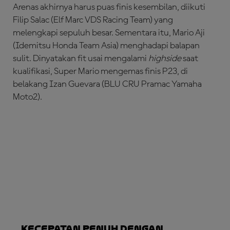
Arenas akhirnya harus puas finis kesembilan, diikuti
Filip Salac (Elf Marc VDS Racing Team) yang
melengkapi sepuluh besar. Sementara itu, Mario Aji
(Idemitsu Honda Team Asia) menghadapi balapan
sulit. Dinyatakan fit usai mengalami
highside
saat
kualifikasi, Super Mario mengemas finis P23, di
belakang Izan Guevara (BLU CRU Pramac Yamaha
Moto2).
Kecepatan Penuh dengan