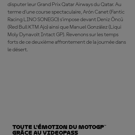
disputer leur Grand Prix Qatar Airways du Qatar. Au
terme d'une course spectaculaire,
Ar
ón
Canet
(Fantic
Racing LINO SONEGO) s'impose devant
Deniz Öncü
(Red Bull KTM Ajo) ainsi que
Manuel Gonz
ález
(Liqui
Moly Dynavolt Intact GP). Revenons sur les temps
forts de ce deuxième affrontement de la journée dans
le désert.
Toute l'émotion du MotoGP™
grâce au VideoPass