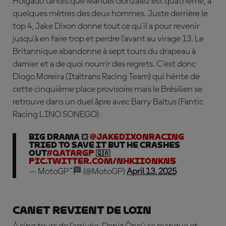
Holgado tandis que Manuel González est quatrième, à
quelques mètres des deux hommes. Juste derrière le
top 4, Jake Dixon donne tout ce qu'il a pour revenir
jusqu'à en faire trop et perdre l'avant au virage 13. Le
Britannique abandonne à sept tours du drapeau à
damier et a de quoi nourrir des regrets. C'est donc
Diogo Moreira (Italtrans Racing Team) qui hérite de
cette cinquième place provisoire mais le Brésilien se
retrouve dans un duel âpre avec Barry Baltus (Fantic
Racing LINO SONEGO).
BIG DRAMA 💥
@jakedixonracing
tried to save it but he crashes
out
#QatarGP
🇶🇦
pic.twitter.com/nhkIIOnkN5
— MotoGP™🏁 (@MotoGP)
April 13, 2025
Canet revient de loin