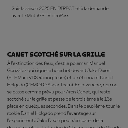
Suis la saison 2025 EN DIRECT et à la demande
avec le MotoGP™ VideoPass
ABONNE-TOI DÈS MAINTENANT !
Canet scotché sur la grille
À l'extinction des feux, c'est le poleman
Manuel
González qui signe le holeshot
devant
Jake Dixon
(ELF Marc VDS Racing Team) et un étonnant Daniel
Holgado
(CFMOTO Aspar Team). En revanche, rien ne
se passe comme prévu pour A
rón Canet, qui reste
scotché sur la grille et
passe de la troisième à la 13e
place en quelques secondes. Dans le deuxième tour, le
rookie Daniel Holgado prend l'avantage sur
l'expérimenté Jake Dixon pour s'emparer de la
deuxième place. Le leader du Championnat du Monde