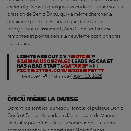
cèdera également quelques secondes plus tard sous la
pression de
Deniz Öncü
, qui va même chercher la
deuxième position.
Pendant que Jake Dixon
rétrograde au classement, Arón Canet entame sa
remontée et pointe déjà à la neuvième position après
trois tours.
LIGHTS ARE OUT IN
#Moto2
! 🚥
@18manugonzalez
leads as Canet
has a bad start
#QatarGP
🇶🇦
pic.twitter.com/wI0smPbTtt
— MotoGP™🏁 (@MotoGP)
April 13, 2025
Öncü mène la danse
Devant, ce sont les jeunes qui font la loi puisque Deniz
Öncü et Daniel Holgado se débarrassent de Manuel
González pour s'installer aux commandes. Les deux
hommes sont suivis de près par Albert Arenas