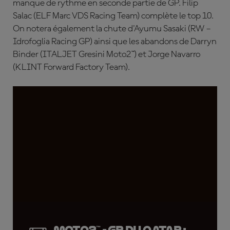
manque de rythme en seconde partie de GP. Filip
Salac (ELF Marc VDS Racing Team) complète le top 10.
On notera également la chute d'Ayumu Sasaki (RW –
Idrofoglia Racing GP) ainsi que les abandons de Darryn
Binder (ITALJET Gresini Moto2™) et Jorge Navarro
(KLINT Forward Factory Team).