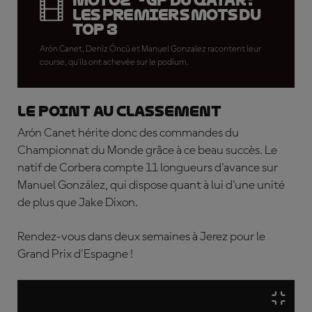
Moto2™ - GP du Qatar :
les premiers mots du
Top 3
Arón Canet, Deniz Öncü et Manuel Gonzalez racontent leur
course, qu'ils ont achevée sur le podium.
Le point au classement
Arón Canet hérite donc des commandes du
Championnat du Monde grâce à ce beau succès. Le
natif de Corbera compte 11 longueurs d'avance sur
Manuel González, qui dispose quant à lui d'une unité
de plus que Jake Dixon.
Rendez-vous dans deux semaines à Jerez pour le
Grand Prix d'Espagne !