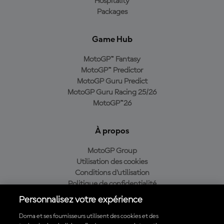
Hospitality
Packages
Game Hub
MotoGP™ Fantasy
MotoGP™ Predictor
MotoGP Guru Predict
MotoGP Guru Racing 25/26
MotoGP™26
À propos
MotoGP Group
Utilisation des cookies
Conditions d'utilisation
Politique de confidentialité
Politique d’achat
Personnalisez votre expérience
Dorna et ses fournisseurs utilisent des cookies et des