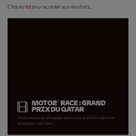
Cliquez
ici
pour accéder aux résultats.
Moto2™ Race : Grand
Prix du Qatar
Petite séance de rattrapage après cette quatrième épreuve
de la saison calendrier.