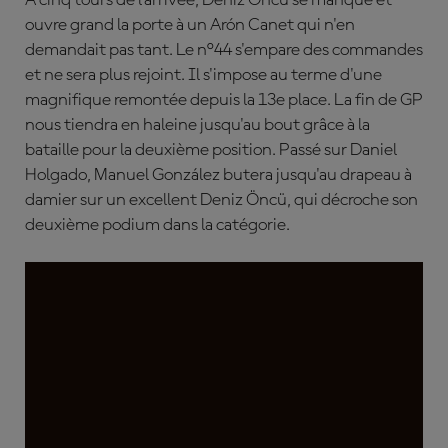
À cinq tours de l'arrivée, Deniz Öncü se manque et
ouvre grand la porte à un Arón Canet qui n'en
demandait pas tant. Le n°44 s'empare des commandes
et ne sera plus rejoint. Il s'impose au terme d'une
magnifique remontée depuis la 13e place. La fin de GP
nous tiendra en haleine jusqu'au bout grâce à la
bataille pour la deuxième position. Passé sur Daniel
Holgado, Manuel González butera jusqu'au drapeau à
damier sur un excellent Deniz Öncü, qui décroche son
deuxième podium dans la catégorie.