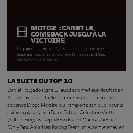
Moto2™ : Canet le
comeback jusqu'à la
victoire
L'Espagnol, un temps relégué au classement, décroche
finalement sa première victoire de l'année devant Deniz
Öncü et Manuel Gonzalez.
La suite du top 10
Daniel Holgado signe lui aussi son meilleur résultat en
Moto2™ avec une belle quatrième place. Le rookie
devance Diogo Moreira, qui remporte son duel pour la
sixième place face à Barry Baltus. Celestino Vietti
(SUP Racing) est septième devant Marcos Ramírez
(OnlyFans American Racing Team) et Albert Arenas, en