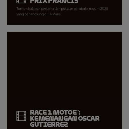
Prix Prancis
Tonton balapan pertama dari putaran pembuka musim 2025
yang berlangsung di Le Mans.
Race 1 MotoE™:
Kemenangan Oscar
Gutierrez