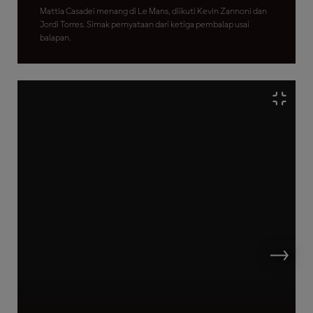
Mattia Casadei menang di Le Mans, diikuti Kevin Zannoni dan
Jordi Torres. Simak pernyataan dari ketiga pembalap usai
balapan.