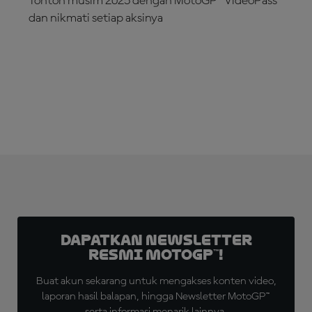
Tonton musim 2025 dengan MotoGP™ VideoPass
dan nikmati setiap aksinya
LANGGANAN SEKARANG!
Dapatkan Newsletter
Resmi MotoGP™!
Buat akun sekarang untuk mengakses konten video,
laporan hasil balapan, hingga Newsletter MotoGP™