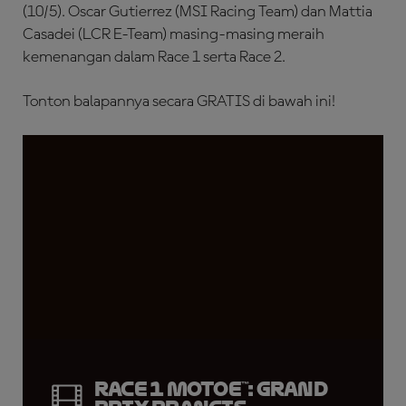
(10/5). Oscar Gutierrez (MSI Racing Team) dan Mattia
Casadei (LCR E-Team) masing-masing meraih
kemenangan dalam Race 1 serta Race 2.
Tonton balapannya secara GRATIS di bawah ini!
Race 1 MotoE™: Grand