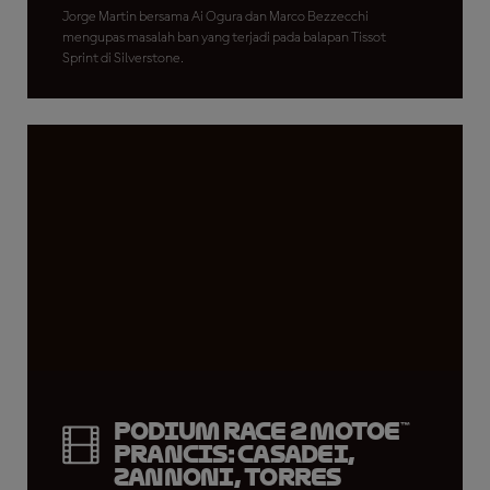
Jorge Martin bersama Ai Ogura dan Marco Bezzecchi
mengupas masalah ban yang terjadi pada balapan Tissot
Sprint di Silverstone.
Podium Race 2 MotoE™
Prancis: Casadei,
Zannoni, Torres