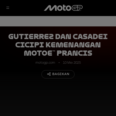
Gutierrez dan Casadei
Cicipi Kemenangan
MotoE™ Prancis
motogp.com
10 Mei 2025
BAGIKAN