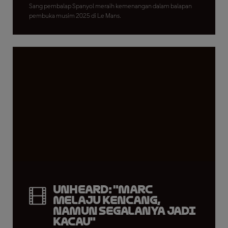
Sang pembalap Spanyol meraih kemenangan dalam balapan
pembuka musim 2025 di Le Mans.
UNHEARD: "Marc
Melaju Kencang,
namun Segalanya Jadi
Kacau"