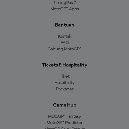
TimingPass™
MotoGP™ Apps
Bantuan
Kontak
FAQ
Gabung MotoGP™
Tickets & Hospitality
Tiket
Hospitality
Packages
Game Hub
MotoGP™ Fantasy
MotoGP™ Predictor