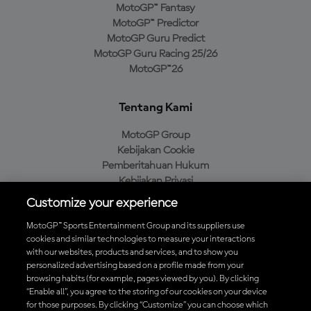
MotoGP™ Fantasy
MotoGP™ Predictor
MotoGP Guru Predict
MotoGP Guru Racing 25/26
MotoGP™26
Tentang Kami
MotoGP Group
Kebijakan Cookie
Pemberitahuan Hukum
Kebijakan Privasi
Kebijakan Pembelian
Customize your experience
MotoGP™ Sports Entertainment Group and its suppliers use
cookies and similar technologies to measure your interactions
with our websites, products and services, and to show you
Unduh Aplikasi Resmi MotoGP™
personalized advertising based on a profile made from your
browsing habits (for example, pages viewed by you). By clicking
“Enable all”, you agree to the storing of our cookies on your device
for those purposes. By clicking “Customize” you can choose which