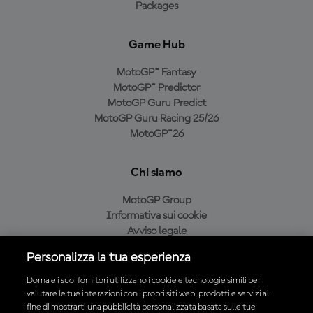
Packages
Game Hub
MotoGP™ Fantasy
MotoGP™ Predictor
MotoGP Guru Predict
MotoGP Guru Racing 25/26
MotoGP™26
Chi siamo
MotoGP Group
Informativa sui cookie
Avviso legale
Informativa sulla privacy
Personalizza la tua esperienza
Condizioni di acquisto
Dorna e i suoi fornitori utilizzano i cookie e tecnologie simili per
valutare le tue interazioni con i propri siti web, prodotti e servizi al
fine di mostrarti una pubblicità personalizzata basata sulle tue