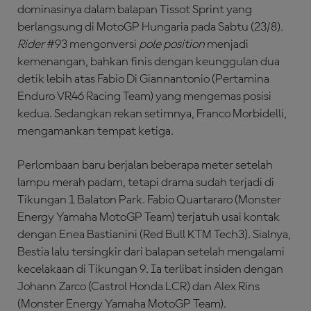
dominasinya dalam balapan Tissot Sprint yang
berlangsung di MotoGP Hungaria pada Sabtu (23/8).
Rider
#93 mengonversi
pole position
menjadi
kemenangan, bahkan finis dengan keunggulan dua
detik lebih atas Fabio Di Giannantonio (Pertamina
Enduro VR46 Racing Team) yang mengemas posisi
kedua. Sedangkan rekan setimnya, Franco Morbidelli,
mengamankan tempat ketiga.
Perlombaan baru berjalan beberapa meter setelah
lampu merah padam, tetapi drama sudah terjadi di
Tikungan 1 Balaton Park. Fabio Quartararo (Monster
Energy Yamaha MotoGP Team) terjatuh usai kontak
dengan Enea Bastianini (Red Bull KTM Tech3). Sialnya,
Bestia lalu tersingkir dari balapan setelah mengalami
kecelakaan di Tikungan 9. Ia terlibat insiden dengan
Johann Zarco (Castrol Honda LCR) dan Alex Rins
(Monster Energy Yamaha MotoGP Team).