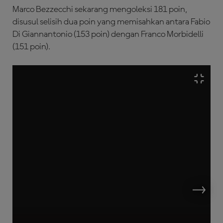
Marco Bezzecchi sekarang mengoleksi 181 poin,
disusul selisih dua poin yang memisahkan antara Fabio
Di Giannantonio (153 poin) dengan Franco Morbidelli
(151 poin).