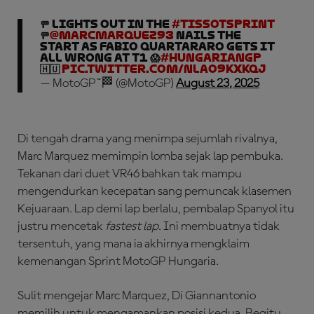
🚥 LIGHTS OUT in the
#TissotSprint
🚥
@marcmarquez93
nails the
start as Fabio Quartararo gets it
all wrong at T1 😱
#HungarianGP
🇭🇺
pic.twitter.com/NLAo9kXKqJ
— MotoGP™🏁 (@MotoGP)
August 23, 2025
Di tengah drama yang menimpa sejumlah rivalnya,
Marc Marquez memimpin lomba sejak lap pembuka.
Tekanan dari duet VR46 bahkan tak mampu
mengendurkan kecepatan sang pemuncak klasemen
Kejuaraan. Lap demi lap berlalu, pembalap Spanyol itu
justru mencetak
fastest lap
. Ini membuatnya tidak
tersentuh, yang mana ia akhirnya mengklaim
kemenangan Sprint MotoGP Hungaria.
Sulit mengejar Marc Marquez, Di Giannantonio
memilih untuk mengamankan posisi kedua. Begitu