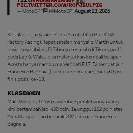
T11 💥
#HungarianGP
🇭🇺
pic.twitter.com/r0PJ5uLPIg
— MotoGP™🏁 (@MotoGP)
August 23, 2025
Kesialan juga dialami Pedro Acosta (Red Bull KTM
Factory Racing). Tepat setelah menyalip Martin untuk
posisi kesembilan, El Tiburon terjatuh di Tikungan 11
pada Lap 6. Walau bisa melanjutkan kembali balapan,
Acosta hanya mampu menempati P17. Di tempat lain,
Francesco Bagnaia (Ducati Lenovo Team) meraih hasil
finis posisi ke-13.
Klasemen
Marc Marquez terus menambah perolehannya yang
kini bertambah jadi 430 poin. Ia unggul 152 poin atas
Alex Marquez dan berjarak 209 poin dari Francesco
Bagnaia.