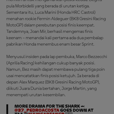
pula Morbidelli yang berada di urutan ketiga.
Sementara itu, Luca Marini (Honda HRC Castrol)
menahan rookie Fermin Aldeguer (BK8 Gresini Racing
MotoGP) dalam perebutan posisi finis keempat.
Tandemnya, Joan Mir, berhasil mengemas finis
keenam – menandai kali pertama ada dua pembalap
pabrikan Honda menembus enam besar Sprint.
Menyusul insiden pada lap pembuka, Marco Bezzecchi
(Aprilia Racing) kehilangan cukup banyak posisi.
Namun, Bez masih dapat membawa pulang tiga poin
usai mencatatkan finis posisi ketujuh. Ia berada di
depan Alex Marquez (BK8 Gresini Racing MotoGP),
diikuti Juara Dunia bertahan, Jorge Martin, yang
menempati urutan kesembilan.
More drama for the shark 🦈
@37_pedroacosta
goes down at