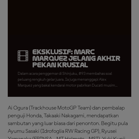
Eksklusif: Marc
Marquez Jelang Akhir
Pekan Krusial
Dalam acara penggemar di Shinjuku, #93 membahas soal
peluang rengkuh gelar juara. Ia juga menanggapi Alex
Marquez yang bakal kendarai motor pabrikan Ducati musim
depan.
Ai Ogura (Trackhouse MotoGP Team) dan pembalap
penguji Honda, Takaaki Nakagami, mendapatkan
sambutan yang luar biasa dari penonton. Begitu pula
Ayumu Sasaki (Idrofoglia RW Racing GP), Ryusei
Yamanaka (FRINSA - MT Helmets - MSI), Yuki Kunii