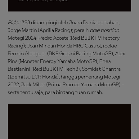
pembalap bintang di Shinjuku.
Rider
#93 didampingi oleh Juara Dunia bertahan,
Jorge Martin (Aprilia Racing); peraih
pole position
Motegi 2024, Pedro Acosta (Red Bull KTM Factory
Racing); Joan Mir dari Honda HRC Castrol, rookie
Fermin Aldeguer (BK8 Gresini Racing MotoGP), Alex
Rins (Monster Energy Yamaha MotoGP), Enea
Bastianini (Red Bull KTM Tech3), Somkiat Chantra
(Idemitsu LCR Honda), hingga pemenang Motegi
2022, Jack Miller (Prima Pramac Yamaha MotoGP) –
serta tentu saja, para bintang tuan rumah.