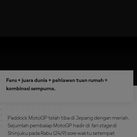
Fans + juara dunia + pahlawan tuan rumah =
kombinasi sempurna.
Paddock MotoGP telah tiba di Jepang dengan meriah.
Sejumlah pembalap MotoGP hadir di
fan stage
di
Shinjuku pada Rabu (24/9) sore waktu setempat