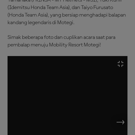
(Idemitsu Honda Team Asia), dan Taiyo Furusato
(Honda Team Asia), yang bersiap menghadapi balapan
kandang legendaris di Motegi.
Simak beberapa foto dan cuplikan acara saat para
pembalap menuju Mobility Resort Motegi!