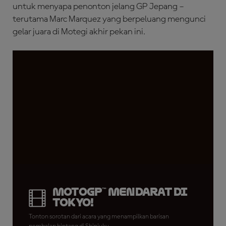
untuk menyapa penonton jelang GP Jepang –
terutama Marc Marquez yang berpeluang mengunci
gelar juara di Motegi akhir pekan ini.
MotoGP™ Mendarat di
Tokyo!
Tonton sorotan dari acara yang menampilkan barisan