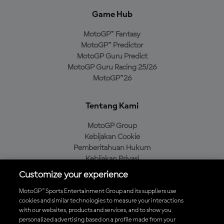
Game Hub
MotoGP™ Fantasy
MotoGP™ Predictor
MotoGP Guru Predict
MotoGP Guru Racing 25/26
MotoGP™26
Tentang Kami
MotoGP Group
Kebijakan Cookie
Pemberitahuan Hukum
Kebijakan Privasi
Kebijakan Pembelian
Customize your experience
MotoGP™ Sports Entertainment Group and its suppliers use
cookies and similar technologies to measure your interactions
with our websites, products and services, and to show you
Unduh Aplikasi Resmi MotoGP™
personalized advertising based on a profile made from your