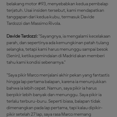
belakang motor #93, menyebabkan kedua pembalap
terjatuh. Usai insiden tersebut, kami mendapatkan
tanggapan dari kedua kubu, termasuk Davide
Tardozzi dan Massimo Rivola.
Davide Tardozzi:
"Sayangnya, ia mengalami kecelakaan
parah, dan sepertinya ada kemungkinan patah tulang
selangka, tetapi kami harus menunggu sampai besok
(Senin), ketika pemindaian di Madrid akan memberi
tahu kami kondisi sebenarnya."
"Saya pikir Marco menjalani akhir pekan yang fantastis
hingga lap pertama balapan, karena ia menunjukkan
bahwa ia lebih cepat. Namun, saya pikir ia harus
berpikir lebih banyak dan menunggu. Saya pikir ia
terlalu terburu-buru. Seperti biasa, balapan tidak
dimenangkan pada lap pertama, tapi kalau dipikir-
pikir setelah 27 lap, saya rasa Marco memang