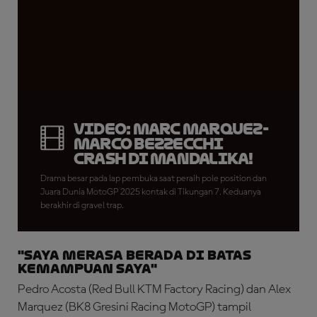
VIDEO: Marc Marquez-
Marco Bezzecchi
Crash di Mandalika!
Drama besar pada lap pembuka saat peraih pole position dan
Juara Dunia MotoGP 2025 kontak di Tikungan 7. Keduanya
berakhir di gravel trap.
"Saya Merasa Berada di Batas
Kemampuan Saya"
Pedro Acosta (Red Bull KTM Factory Racing) dan Alex
Marquez (BK8 Gresini Racing MotoGP) tampil