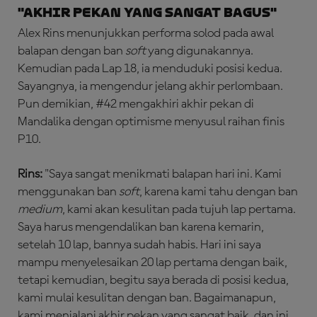
"Akhir Pekan yang Sangat Bagus"
Alex Rins menunjukkan performa solod pada awal
balapan dengan ban
soft
yang digunakannya.
Kemudian pada Lap 18, ia menduduki posisi kedua.
Sayangnya, ia mengendur jelang akhir perlombaan.
Pun demikian, #42 mengakhiri akhir pekan di
Mandalika dengan optimisme menyusul raihan finis
P10.
Rins:
"Saya sangat menikmati balapan hari ini. Kami
menggunakan ban
soft
, karena kami tahu dengan ban
medium
, kami akan kesulitan pada tujuh lap pertama.
Saya harus mengendalikan ban karena kemarin,
setelah 10 lap, bannya sudah habis. Hari ini saya
mampu menyelesaikan 20 lap pertama dengan baik,
tetapi kemudian, begitu saya berada di posisi kedua,
kami mulai kesulitan dengan ban. Bagaimanapun,
kami menjalani akhir pekan yang sangat baik, dan ini