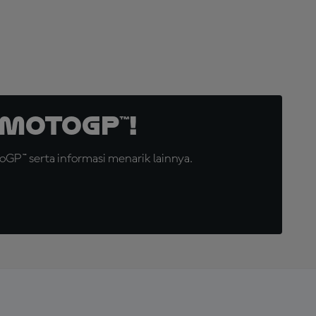
MotoGP™!
GP™ serta informasi menarik lainnya.