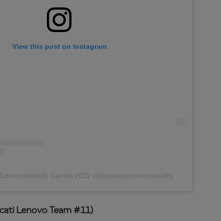
View this post on Instagram
by Commonwealth Games 2022 (@gamescommonwealth)
ucati Lenovo Team #11)