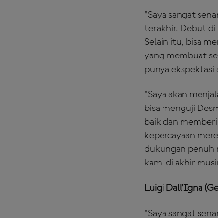
"Saya sangat sena
terakhir. Debut d
Selain itu, bisa 
yang membuat sega
punya ekspektasi 
"Saya akan menjal
bisa menguji Desm
baik dan memberik
kepercayaan merek
dukungan penuh m
kami di akhir musi
Luigi Dall’Igna (
"Saya sangat sena