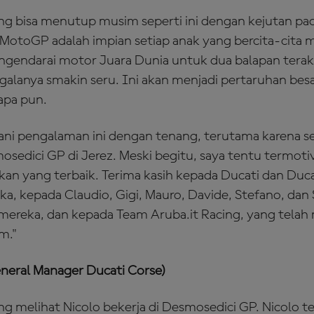
ng bisa menutup musim seperti ini dengan kejutan p
i MotoGP adalah impian setiap anak yang bercita-cita 
mengendarai motor Juara Dunia untuk dua balapan tera
lanya smakin seru. Ini akan menjadi pertaruhan besar
apa pun.
ani pengalaman ini dengan tenang, terutama karena sej
osedici GP di Jerez. Meski begitu, saya tentu termoti
an yang terbaik. Terima kasih kepada Ducati dan Duca
a, kepada Claudio, Gigi, Mauro, Davide, Stefano, dan 
ereka, dan kepada Team Aruba.it Racing, yang telah
m."
General Manager Ducati Corse)
ng melihat Nicolo bekerja di Desmosedici GP. Nicolo t