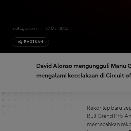
motogp.com
27 Mar 2026
BAGIKAN
David Alonso mengungguli Manu Go
mengalami kecelakaan di Circuit o
Rekor lap baru se
Bull Grand Prix A
memecahkan rekor