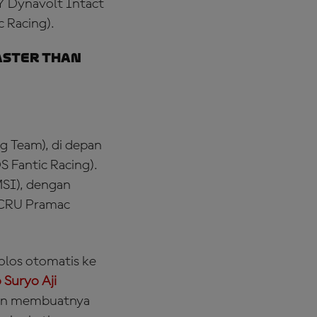
 Dynavolt Intact
 Racing).
aster than
g Team), di depan
 Fantic Racing).
MSI), dengan
 CRU Pramac
olos otomatis ke
 Suryo Aji
kaan membuatnya