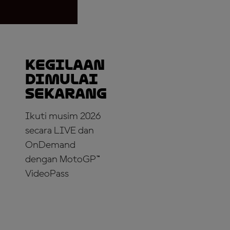
Kegilaan
dimulai
sekarang
Ikuti musim 2026
secara LIVE dan
OnDemand
dengan MotoGP™
VideoPass
LANGGANAN
SEKARANG!