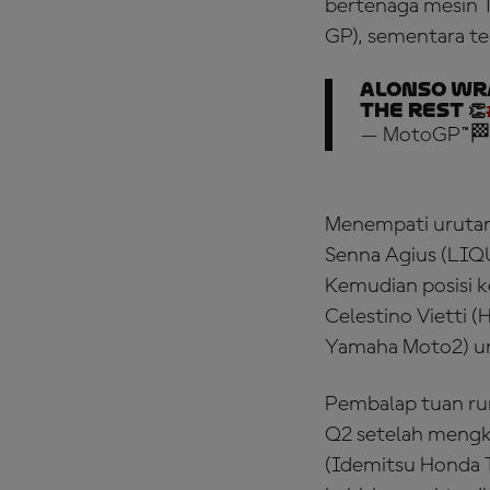
bertenaga mesin 
GP), sementara t
Alonso wr
the rest 👏
— MotoGP™🏁
Menempati urutan 
Senna Agius (LIQU
Kemudian posisi 
Celestino Vietti
Yamaha Moto2) un
Pembalap tuan rum
Q2 setelah mengk
(Idemitsu Honda T