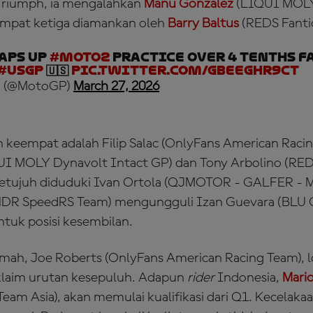
Triumph, ia mengalahkan
Manu Gonzalez
(LIQUI MOLY
empat ketiga diamankan oleh
Barry Baltus
(REDS Fantic
aps up
#Moto2
Practice over 4 tenths f
#USGP
🇺🇸
pic.twitter.com/gBeeGhR9cT
 (@MotoGP)
March 27, 2026
keempat adalah Filip Salac (OnlyFans American Racin
I MOLY Dynavolt Intact GP) dan Tony Arbolino (REDS
ketujuh diduduki Ivan Ortola (QJMOTOR - GALFER - 
 (HDR SpeedRS Team) mengungguli Izan Guevara (BLU
tuk posisi kesembilan.
ah, Joe Roberts (OnlyFans American Racing Team), l
laim urutan kesepuluh. Adapun
rider
Indonesia,
Mario
eam Asia), akan memulai kualifikasi dari Q1. Kecela