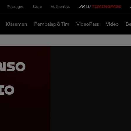
Packages
Store
Authentics
Klasemen
Pembalap & Tim
VideoPass
Video
Be
onso
io