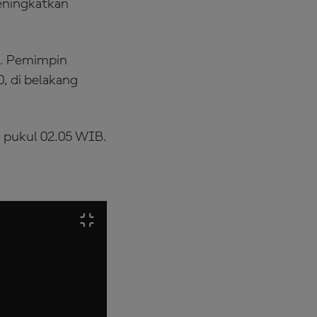
meningkatkan
). Pemimpin
, di belakang
ri pukul 02.05 WIB.