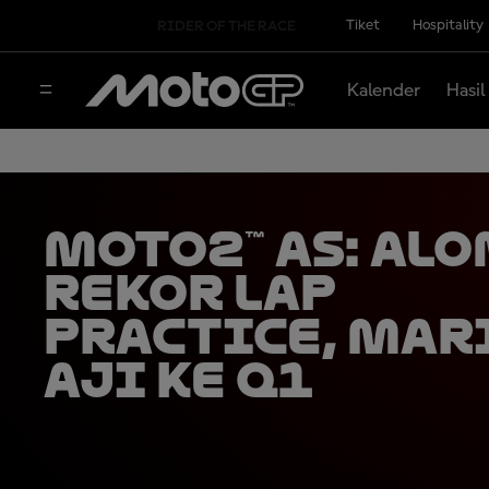
Tiket
Hospitality
RIDER OF THE RACE
Kalender
Hasil
Moto2™ AS: Al
Rekor Lap
Practice, Mar
Aji ke Q1