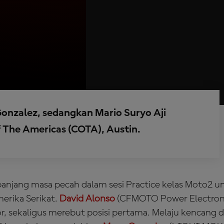
nzalez, sedangkan Mario Suryo Aji
f The Americas (COTA), Austin.
panjang masa pecah dalam sesi Practice kelas Moto2 
merika Serikat.
David Alonso
(CFMOTO Power Electroni
, sekaligus merebut posisi pertama. Melaju kencang