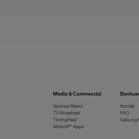
Media & Commercial
Bantua
Sponsor Resmi
Kontak
TV Broadcast
FAQ
TimingPass™
Gabung 
MotoGP™ Apps