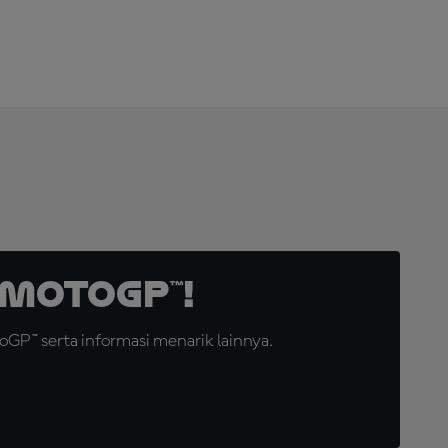
MotoGP™!
GP™ serta informasi menarik lainnya.