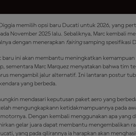
Diggia memilih opsi baru Ducati untuk 2026, yang pert
 pada November 2025 lalu. Sebaliknya, Marc kembali 
alnya dengan menerapkan
fairing
samping spesifikasi 
et baru ini akan membantu meningkatkan kemampuan
, sementara Marc Marquez menyatakan bahwa tim tek
us mengambil jalur alternatif. Ini lantaran postur tu
rkendara yang berbeda.
mungkin mendasari keputusan paket aero yang berbed
c telah mengungkapkann ketidakmampuannya pada awal
 motornya. Dengan kembali menggunakan apa yang di
irkan gelar juara dapat membantu mengembalikan rasa
cati, yang pada gilirannya ia harapkan akan menghas