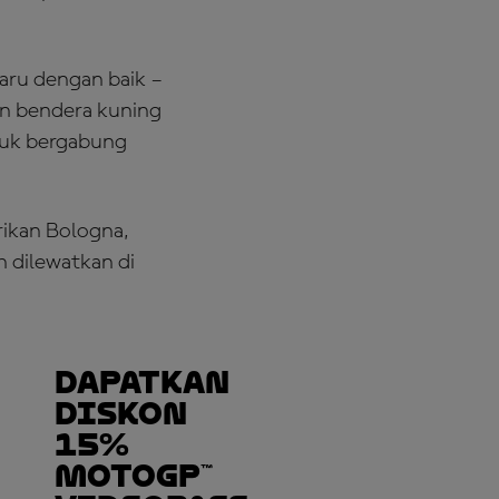
aru dengan baik –
an bendera kuning
tuk bergabung
rikan Bologna,
h dilewatkan di
Dapatkan
Diskon
15%
MotoGP™