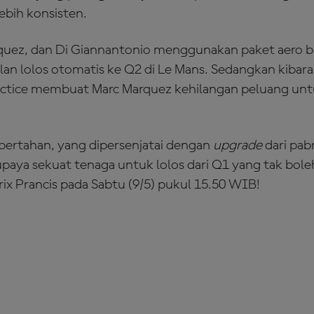
ebih konsisten.
quez, dan Di Giannantonio menggunakan paket aero b
ilan lolos otomatis ke Q2 di Le Mans. Sedangkan kibar
Practice membuat Marc Marquez kehilangan peluang un
bertahan, yang dipersenjatai dengan
upgrade
dari pab
upaya sekuat tenaga untuk lolos dari Q1 yang tak bole
rix Prancis pada Sabtu (9/5) pukul 15.50 WIB!