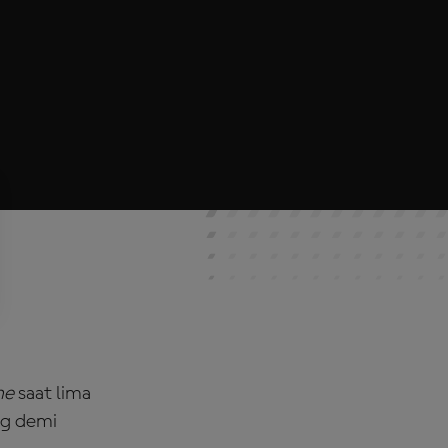
ne
saat lima
ng demi