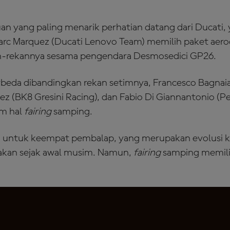
 yang paling menarik perhatian datang dari Ducati,
arc Marquez (Ducati Lenovo Team) memilih paket aer
an-rekannya sesama pengendara Desmosedici GP26.
beda dibandingkan rekan setimnya, Francesco Bagnai
ez (BK8 Gresini Racing), dan Fabio Di Giannantonio (
am hal
fairing
samping.
 untuk keempat pembalap, yang merupakan evolusi kec
akan sejak awal musim. Namun,
fairing
samping memilik