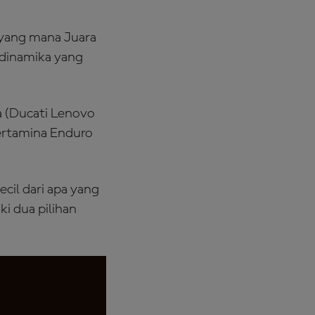
 yang mana Juara
odinamika yang
a (Ducati Lenovo
Pertamina Enduro
il dari apa yang
i dua pilihan