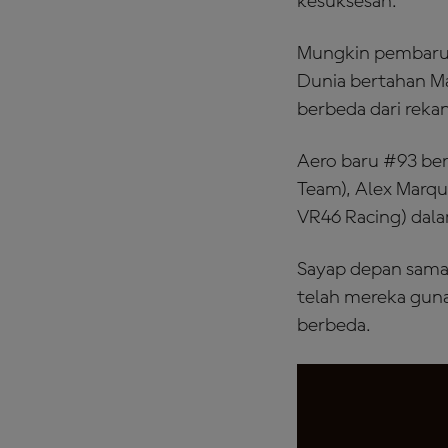
kesuksesan.
Mungkin pembaruan
Dunia bertahan M
berbeda dari rek
Aero baru #93 ber
Team), Alex Marqu
VR46 Racing) dal
Sayap depan sama
telah mereka gun
berbeda.