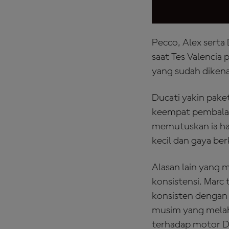
Pecco, Alex serta 
saat Tes Valencia
yang sudah diken
Ducati yakin pak
keempat pembalap
memutuskan ia har
kecil dan gaya be
Alasan lain yang 
konsistensi. Mar
konsisten dengan
musim yang melah
terhadap motor Du