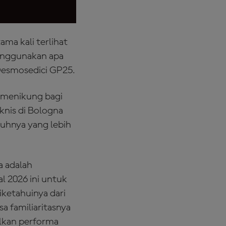
ama kali terlihat
menggunakan apa
Desmosedici GP25.
 menikung bagi
nis di Bologna
buhnya yang lebih
a adalah
 2026 ini untuk
ketahuinya dari
 familiaritasnya
ilkan performa