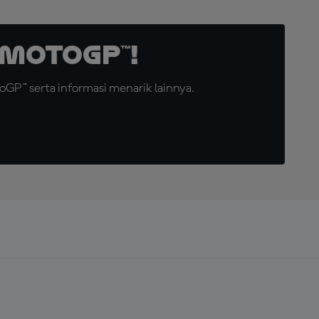
MotoGP™!
GP™ serta informasi menarik lainnya.