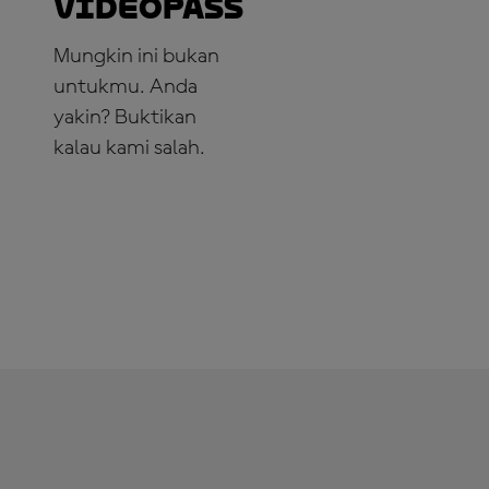
VideoPass
Mungkin ini bukan
untukmu. Anda
yakin? Buktikan
kalau kami salah.
LANGGANAN
SEKARANG!