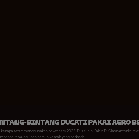
intang-bintang Ducati Pakai Aero B
 kenapa tetap menggunakan paket aero 2025. Di sisi lain, Fabio Di Giannantonio, Al
mbahas kemungkinan beralih ke arah yang berbeda.