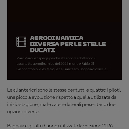
Aerodinamica
diversa per le stelle
Ducati
Marc Marquez spiega perché sta ancora adottando il
pacchetto aerodinamico del 2025 mentre Fabio Di
Giannantonio, Alex Marquez e Francesco Bagnaia dicono la
loro sulla versione 2026 provata per la prima volta nel lunedì di
Test a Jerez
Le ali anteriori sono le stesse per tutti e quattro i piloti,
una piccola evoluzione rispetto a quella utilizzata da
inizio stagione, ma le carene laterali presentano due
opzioni diverse.
Bagnaia e gli altri hanno utilizzato la versione 2026