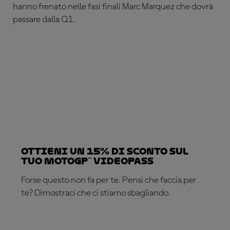
hanno frenato nelle fasi finali Marc Marquez che dovrà
passare dalla Q1.
Ottieni un 15% di sconto sul
tuo MotoGP™ VideoPass
Forse questo non fa per te. Pensi che faccia per
te? Dimostraci che ci stiamo sbagliando.
ABBONATI ADESSO!