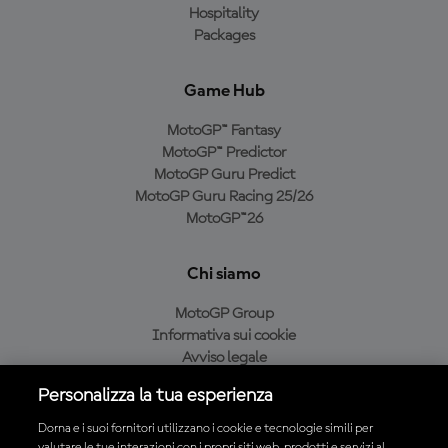
Hospitality
Packages
Game Hub
MotoGP™ Fantasy
MotoGP™ Predictor
MotoGP Guru Predict
MotoGP Guru Racing 25/26
MotoGP™26
Chi siamo
MotoGP Group
Informativa sui cookie
Avviso legale
Informativa sulla privacy
Personalizza la tua esperienza
Condizioni di acquisto
Dorna e i suoi fornitori utilizzano i cookie e tecnologie simili per
valutare le tue interazioni con i propri siti web, prodotti e servizi al