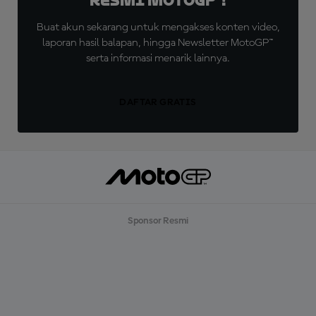
Resmi MotoGP™!
Buat akun sekarang untuk mengakses konten video,
laporan hasil balapan, hingga Newsletter MotoGP™
serta informasi menarik lainnya.
DAFTAR GRATIS
Sponsor Resmi