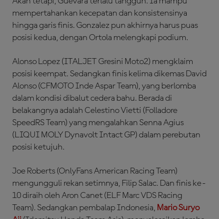
Akan tetapi, Guevara terlalu tangguh. Ia mampu
mempertahankan kecepatan dan konsistensinya
hingga garis finis. Gonzalez pun akhirnya harus puas
posisi kedua, dengan Ortola melengkapi podium.
Alonso Lopez (ITALJET Gresini Moto2) mengklaim
posisi keempat. Sedangkan finis kelima dikemas David
Alonso (CFMOTO Inde Aspar Team), yang berlomba
dalam kondisi dibalut cedera bahu. Berada di
belakangnya adalah Celestino Vietti (Folladore
SpeedRS Team) yang mengalahkan Senna Agius
(LIQUI MOLY Dynavolt Intact GP) dalam perebutan
posisi ketujuh.
Joe Roberts (OnlyFans American Racing Team)
mengungguli rekan setimnya, Filip Salac. Dan finis ke-
10 diraih oleh Aron Canet (ELF Marc VDS Racing
Team). Sedangkan pembalap Indonesia,
Mario Suryo