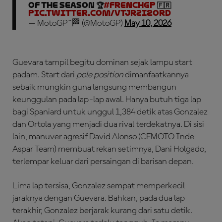
of the season 🏆
#FrenchGP
🇫🇷
pic.twitter.com/VTjrZI2oRd
— MotoGP™🏁 (@MotoGP)
May 10, 2026
Guevara tampil begitu dominan sejak lampu start
padam. Start dari
pole position
dimanfaatkannya
sebaik mungkin guna langsung membangun
keunggulan pada lap-lap awal. Hanya butuh tiga lap
bagi Spaniard untuk unggul 1,384 detik atas Gonzalez
dan Ortola yang menjadi dua rival terdekatnya. Di sisi
lain, manuver agresif David Alonso (CFMOTO Inde
Aspar Team) membuat rekan setimnya, Dani Holgado,
terlempar keluar dari persaingan di barisan depan.
Lima lap tersisa, Gonzalez sempat memperkecil
jaraknya dengan Guevara. Bahkan, pada dua lap
terakhir, Gonzalez berjarak kurang dari satu detik.