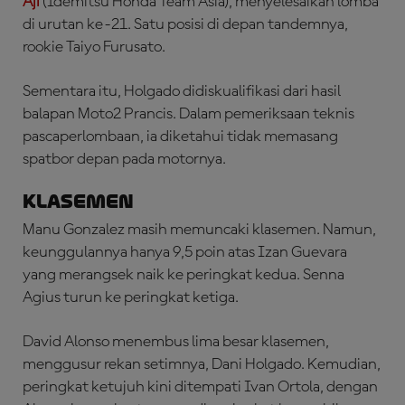
Aji
(Idemitsu Honda Team Asia), menyelesaikan lomba
di urutan ke-21. Satu posisi di depan tandemnya,
rookie Taiyo Furusato.
Sementara itu, Holgado didiskualifikasi dari hasil
balapan Moto2 Prancis. Dalam pemeriksaan teknis
pascaperlombaan, ia diketahui tidak memasang
spatbor depan pada motornya.
Klasemen
Manu Gonzalez masih memuncaki klasemen. Namun,
keunggulannya hanya 9,5 poin atas Izan Guevara
yang merangsek naik ke peringkat kedua. Senna
Agius turun ke peringkat ketiga.
David Alonso menembus lima besar klasemen,
menggusur rekan setimnya, Dani Holgado. Kemudian,
peringkat ketujuh kini ditempati Ivan Ortola, dengan