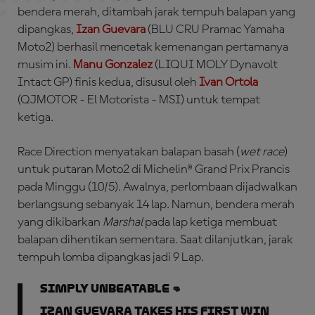
bendera merah, ditambah jarak tempuh balapan yang
dipangkas,
Izan Guevara
(BLU CRU Pramac Yamaha
Moto2) berhasil mencetak kemenangan pertamanya
musim ini.
Manu Gonzalez
(LIQUI MOLY Dynavolt
Intact GP) finis kedua, disusul oleh
Ivan Ortola
(QJMOTOR - El Motorista - MSI) untuk tempat
ketiga.
Race Direction menyatakan balapan basah (
wet race
)
untuk putaran Moto2 di Michelin® Grand Prix Prancis
pada Minggu (10/5). Awalnya, perlombaan dijadwalkan
berlangsung sebanyak 14 lap. Namun, bendera merah
yang dikibarkan
Marshal
pada lap ketiga membuat
balapan dihentikan sementara. Saat dilanjutkan, jarak
tempuh lomba dipangkas jadi 9 Lap.
Simply UNBEATABLE 👊
Izan Guevara takes his first win