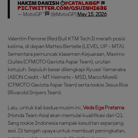
Hakim Danish ⏱️
#CatalanGP
🏁
pic.twitter.com/qsuInhi63E
— MotoGP™🏁 (@MotoGP)
May 15, 2026
Valentin Perrone (Red Bull KTM Tech3) meraih posisi
kelima, di depan Matteo Bertelle (LEVEL UP - MTA).
Sementara pemuncak klasemen Kejuaraan, Maximo
Quiles (CFMOTO Gaviota Aspar Team), urutan
ketujuh. Sepuluh besar dilengkapi Ryusei Yamanaka
(AEON Credit - MT Helmets - MSI), Marco Morelli
(CFMOTO Gaviota Aspar Team) serta rookie Jesus Rios
(Rivacold Snipers Team).
Lalu, untuk kali kedua musim ini,
Veda Ega Pratama
(Honda Team Asia) akan memulai kualifikasi dari Q1.
Sang rookie Indonesia nampak kesulitan sepanjang
sesi. Di tengah upaya untuk membuat peningkatan,