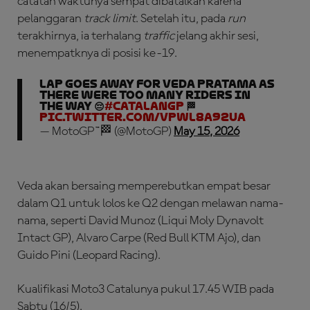
catatan waktunya sempat dibatalkan karena
pelanggaran
track limit
. Setelah itu, pada
run
terakhirnya, ia terhalang
traffic
jelang akhir sesi,
menempatknya di posisi ke-19.
Lap goes away for Veda Pratama as
there were too many riders in
the way 😔
#CatalanGP
🏁
pic.twitter.com/vpwl8A92UA
— MotoGP™🏁 (@MotoGP)
May 15, 2026
Veda akan bersaing memperebutkan empat besar
dalam Q1 untuk lolos ke Q2 dengan melawan nama-
nama, seperti David Munoz (Liqui Moly Dynavolt
Intact GP), Alvaro Carpe (Red Bull KTM Ajo), dan
Guido Pini (Leopard Racing).
Kualifikasi Moto3 Catalunya pukul 17.45 WIB pada
Sabtu (16/5).