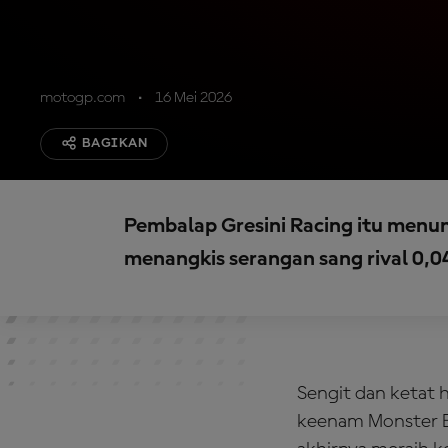
motogp.com
16 Mei 2026
BAGIKAN
Pembalap Gresini Racing itu men
menangkis serangan sang rival 0,04
Sengit dan ketat 
keenam Monster E