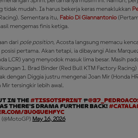
kemenangan Sprint pertamanya musim ini. Namun, pe
 tidak mudah. Ia harus bekerja keras menaklukkan
Pe
Racing). Sementara itu,
Fabio Di Giannantonio
(Pertam
asil mengemas finis ketiga.
an dari
pole position
, Acosta langsung memacu kenc
osisi pertama. Akan tetapi, ia dibayangi Alex Marquez
onda LCR) yang menyodok masuk lima besar. Masih pad
i Tikungan 1. Brad Binder (Red Bull KTM Factory Racing
k dengan Diggia justru mengenai Joan Mir (Honda HR
 Mir tersingkir lebih awal.
OUT in the
#TissotSprint
🚥
@37_pedroaco
as there's drama further back!
#Catala
er.com/3u0gUeHfyC
 (@MotoGP)
May 16, 2026