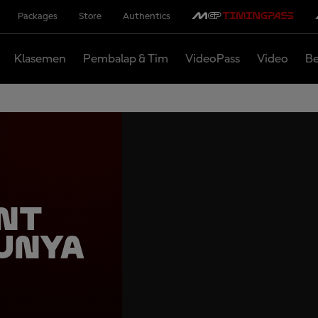
Packages
Store
Authentics
Klasemen
Pembalap & Tim
VideoPass
Video
Be
int
unya