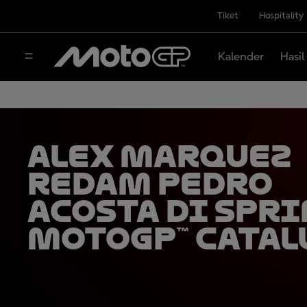
Tiket
Hospitality
Kalender
Hasil
Alex Marquez
Redam Pedro
Acosta di Spr
MotoGP™ Catal