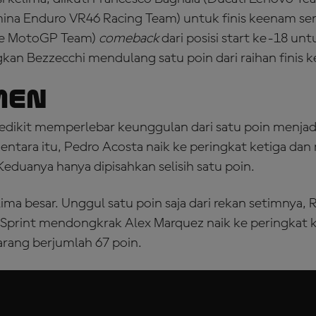
mina Enduro VR46 Racing Team) untuk finis keenam ser
se MotoGP Team)
comeback
dari posisi start ke-18 un
kan Bezzecchi mendulang satu poin dari raihan finis 
men
edikit memperlebar keunggulan dari satu poin menjadi
entara itu, Pedro Acosta naik ke peringkat ketiga da
Keduanya hanya dipisahkan selisih satu poin.
ima besar. Unggul satu poin saja dari rekan setimnya, 
print mendongkrak Alex Marquez naik ke peringkat k
rang berjumlah 67 poin.