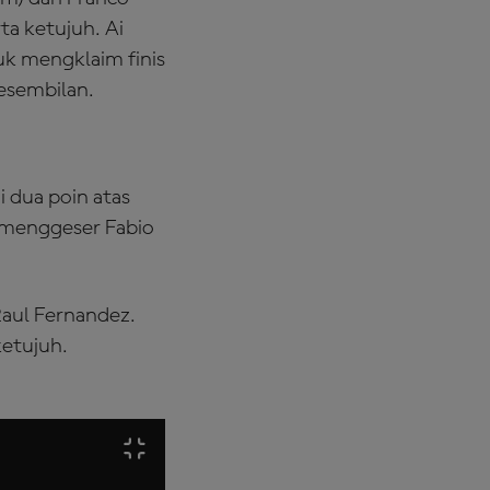
ta ketujuh. Ai
tuk mengklaim finis
kesembilan.
 dua poin atas
n menggeser Fabio
Raul Fernandez.
etujuh.