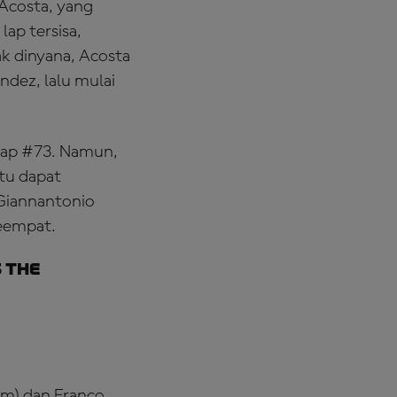
Acosta, yang
lap tersisa,
k dinyana, Acosta
dez, lalu mulai
dap #73. Namun,
itu dapat
Giannantonio
keempat.
 the
am) dan Franco