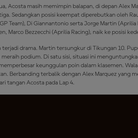
ua, Acosta masih memimpin balapan, di depan Alex Ma
ketiga. Sedangkan posisi keempat diperebutkan oleh Ra
P Team), Di Giannantonio serta Jorge Martin (Aprilia
, Marco Bezzecchi (Aprilia Racing), naik ke posisi ked
 terjadi drama. Martin tersungkur di Tikungan 10. Pu
meraih podium. Di satu sisi, situasi ini menguntungk
 memperbesar keunggulan poin dalam klasemen. Wala
an. Berbanding terbalik dengan Alex Marquez yang m
ri tangan Acosta pada Lap 4.