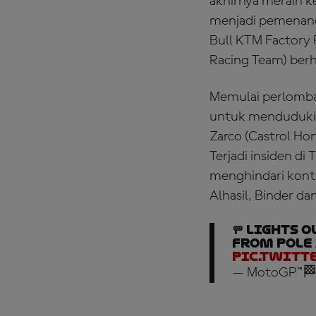
akhirnya meraih 
menjadi pemenang
Bull KTM Factory 
Racing Team) berh
Memulai perlomba
untuk menduduki p
Zarco (Castrol H
Terjadi insiden d
menghindari konta
Alhasil, Binder dan
🚥 LIGHTS 
from pole 
pic.twitt
— MotoGP™🏁