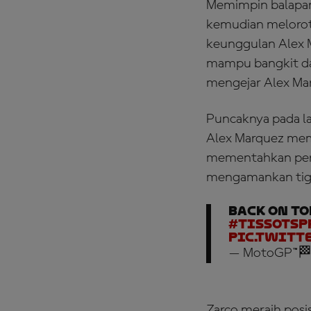
Memimpin balapan
kemudian melorot t
keunggulan Alex M
mampu bangkit da
mengejar Alex Ma
Puncaknya pada l
Alex Marquez mem
mementahkan perl
mengamankan tiga 
Back on TO
#TissotSp
pic.twitt
— MotoGP™🏁
Zarco meraih posi