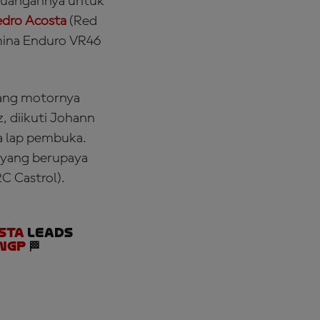
rjuangannya untuk
dro Acosta
(Red
ina Enduro VR46
ang motornya
, diikuti Johann
a lap pembuka.
) yang berupaya
C Castrol).
sta
leads
nGP
🏁