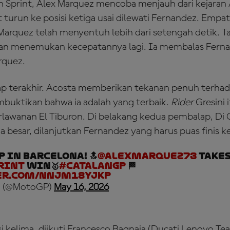
 Sprint, Alex Marquez mencoba menjauh dari kejaran 
urun ke posisi ketiga usai dilewati Fernandez. Empat 
arquez telah menyentuh lebih dari setengah detik. Ta
n menemukan kecepatannya lagi. Ia membalas Fernan
rquez.
ap terakhir. Acosta memberikan tekanan penuh terha
buktikan bahwa ia adalah yang terbaik.
Rider
Gresini 
awanan El Tiburon. Di belakang kedua pembalap, Di 
besar, dilanjutkan Fernandez yang harus puas finis 
P in Barcelona! 🔝
@alexmarquez73
takes
rint
win🥇
#CatalanGP
🏁
er.com/nnjm18YJkp
 (@MotoGP)
May 16, 2026
si kelima, diikuti Francesco Bagnaia (Ducati Lenovo Te