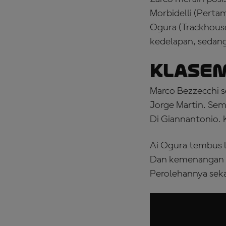
Morbidelli (Perta
Ogura (Trackhou
kedelapan, sedang
Klase
Marco Bezzecchi s
Jorge Martin. Sem
Di Giannantonio. 
Ai Ogura tembus l
Dan kemenangan S
Perolehannya seka