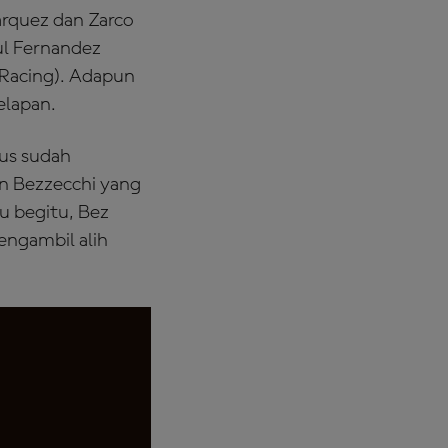
rquez dan Zarco
ul Fernandez
 Racing). Adapun
elapan.
pus sudah
an Bezzecchi yang
u begitu, Bez
engambil alih