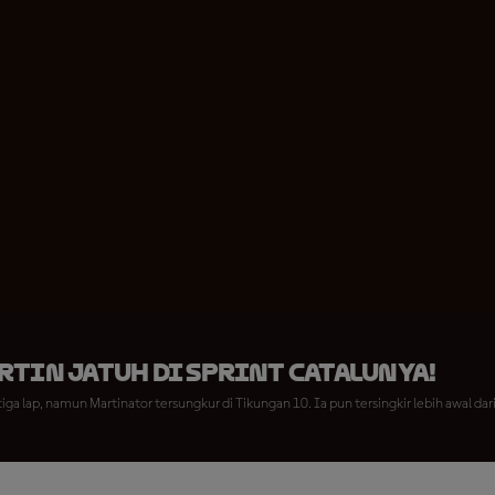
tin Jatuh di Sprint Catalunya!
tiga lap, namun Martinator tersungkur di Tikungan 10. Ia pun tersingkir lebih awal dar