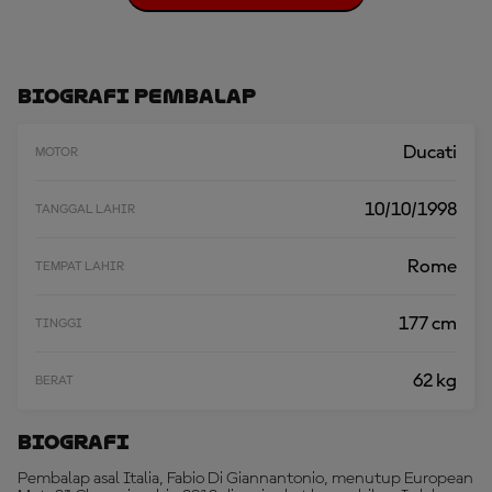
U
A
T
L
E
Biografi Pembalap
B
I
H
Ducati
MOTOR
B
A
N
10/10/1998
TANGGAL LAHIR
Y
A
K
Rome
TEMPAT LAHIR
177 cm
TINGGI
62 kg
BERAT
Biografi
Pembalap asal Italia, Fabio Di Giannantonio, menutup European