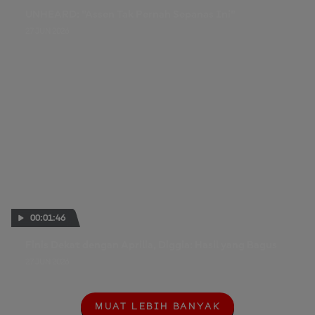
UNHEARD: "Assen Tak Pernah Sepanas Ini"
27 JUN 2026
00:01:46
Finis Dekat dengan Aprilia, Diggia: Hasil yang Bagus
27 JUN 2026
MUAT LEBIH BANYAK
M