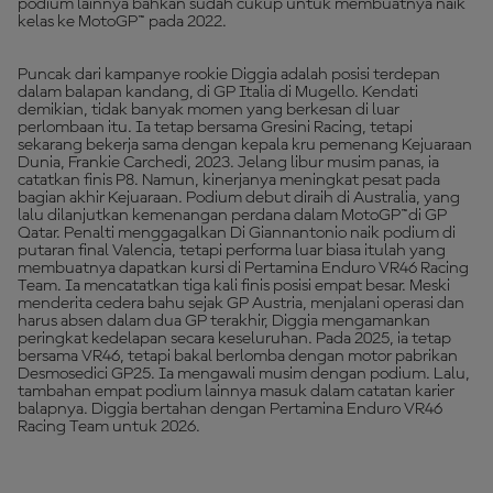
podium lainnya bahkan sudah cukup untuk membuatnya naik
kelas ke MotoGP™ pada 2022.
Puncak dari kampanye rookie Diggia adalah posisi terdepan
dalam balapan kandang, di GP Italia di Mugello. Kendati
demikian, tidak banyak momen yang berkesan di luar
perlombaan itu. Ia tetap bersama Gresini Racing, tetapi
sekarang bekerja sama dengan kepala kru pemenang Kejuaraan
Dunia, Frankie Carchedi, 2023. Jelang libur musim panas, ia
catatkan finis P8. Namun, kinerjanya meningkat pesat pada
bagian akhir Kejuaraan. Podium debut diraih di Australia, yang
lalu dilanjutkan kemenangan perdana dalam MotoGP™di GP
Qatar. Penalti menggagalkan Di Giannantonio naik podium di
putaran final Valencia, tetapi performa luar biasa itulah yang
membuatnya dapatkan kursi di Pertamina Enduro VR46 Racing
Team. Ia mencatatkan tiga kali finis posisi empat besar. Meski
menderita cedera bahu sejak GP Austria, menjalani operasi dan
harus absen dalam dua GP terakhir, Diggia mengamankan
peringkat kedelapan secara keseluruhan. Pada 2025, ia tetap
bersama VR46, tetapi bakal berlomba dengan motor pabrikan
Desmosedici GP25. Ia mengawali musim dengan podium. Lalu,
tambahan empat podium lainnya masuk dalam catatan karier
balapnya. Diggia bertahan dengan Pertamina Enduro VR46
Racing Team untuk 2026.