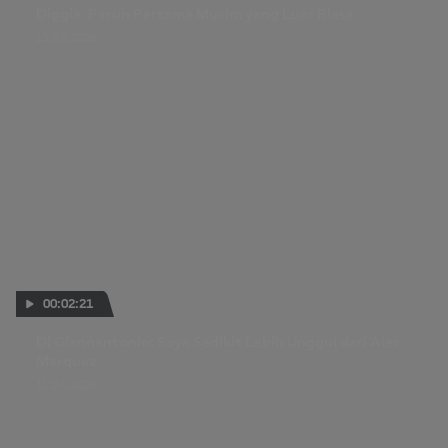
Diggia: Paruh Pertama Musim yang Luar Biasa
13 JUL 2026
00:02:21
Di Giannantonio: Saya Sedikit Lebih Unggul dari Alex
Marquez
11 JUL 2026