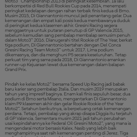
Moto3™ Championship 2013 di peringkat kesembilan. Ia lalu
berkompetisi di Red Bull Rookies Cup pada 2014, menempati
peringkat kedelapan dengan raihan terbaik finis kedua di Brno.
Musim 2015, Di Giannantonio muncul jadi penantang gelar. Dua
kemenangan dan empat kali posisi kedua membawanya duduk
di peringkat kedua klasemen akhir. Gresini Racing segera
menggaetnya untuk putaran penutup di GP Valencia 2015,
sebelum kemudian sang pembalap membalap semusim penuh
dalam Moto3™ 2016. Dianugerahi titel Rookie of The Year, berkat
tiga podium, Di Giannantonio bertahan dengan Del Conca
Gresini Racing Team Moto3™ untuk 2017. Lima podium
dikemasnya, dan dia menghuni P5 secara keseluruhan. Tetap
perkuat tim yang sama pada 2018, Di Giannantonio amankan
runner-up Kejuaraan lewat dua kemenangan dalam balapan
Grand Prix.
Pindah ke kelas Moto2™ bersama Speed Up Racing jadi babak
baru karier sang pembalap Italia. Dan musim 2019 merupakan
tahun yang impresif baginya. Enam kali finis sepuluh besar, dua
podium di Brno serta Misano, mengantarkan Di Giannantonio
klaim P9 klasemen akhir dan gelar Rookie Rookie of the Year
Moto2™. Setahun berikutnya, ia berpeluang cetak kemenangan
perdana. Tetapi, pembalap yang akrap disapa Diggia itu terjatuh
di GP Valencia. Sementara musim 2021 jadi tahun perubahan
usai kepindahannya ke Federal Oil Gresini Moto2™, yang mana ia
mengendarai motor bersasis Kalex. Nasib yang lebih baik
menghampirinya saat raih kemenangan penting di Jerez. Tiga