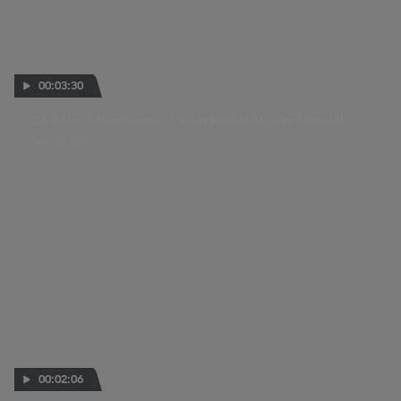
00:03:30
24 Poin, 5 Kontender: Paruh Kedua Musim Dimulai
06 AGU 2026
00:02:06