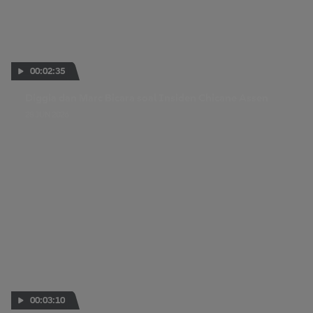
00:02:35
Diggia dan Marc Bicara soal Insiden Chicane Assen
28 JUN 2026
00:03:10