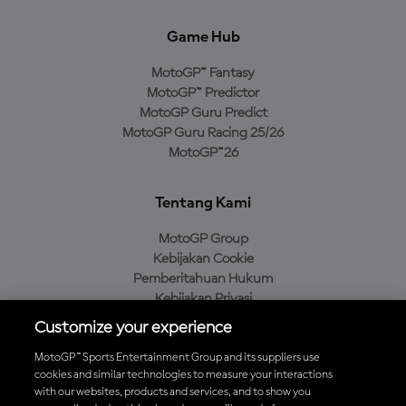
Game Hub
MotoGP™ Fantasy
MotoGP™ Predictor
MotoGP Guru Predict
MotoGP Guru Racing 25/26
MotoGP™26
Tentang Kami
MotoGP Group
Kebijakan Cookie
Pemberitahuan Hukum
Kebijakan Privasi
Kebijakan Pembelian
Customize your experience
MotoGP™ Sports Entertainment Group and its suppliers use
cookies and similar technologies to measure your interactions
with our websites, products and services, and to show you
Unduh Aplikasi Resmi MotoGP™