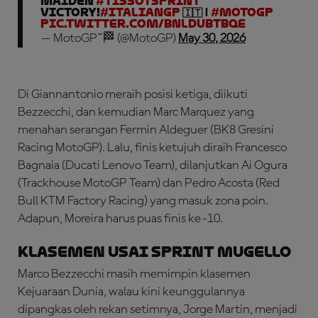
maiden
#TissotSprint
victory!
#ItalianGP
🇮🇹 |
#MotoGP
pic.twitter.com/bNLDUbtBqe
— MotoGP™🏁 (@MotoGP)
May 30, 2026
Di Giannantonio meraih posisi ketiga, diikuti
Bezzecchi, dan kemudian Marc Marquez yang
menahan serangan Fermin Aldeguer (BK8 Gresini
Racing MotoGP). Lalu, finis ketujuh diraih Francesco
Bagnaia (Ducati Lenovo Team), dilanjutkan Ai Ogura
(Trackhouse MotoGP Team) dan Pedro Acosta (Red
Bull KTM Factory Racing) yang masuk zona poin.
Adapun, Moreira harus puas finis ke-10.
Klasemen Usai Sprint Mugello
Marco Bezzecchi masih memimpin klasemen
Kejuaraan Dunia, walau kini keunggulannya
dipangkas oleh rekan setimnya, Jorge Martin, menjadi