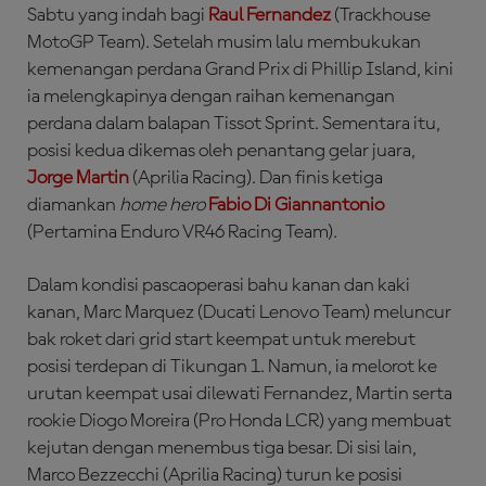
Sabtu yang indah bagi
Raul Fernandez
(Trackhouse
MotoGP Team). Setelah musim lalu membukukan
kemenangan perdana Grand Prix di Phillip Island, kini
ia melengkapinya dengan raihan kemenangan
perdana dalam balapan Tissot Sprint. Sementara itu,
posisi kedua dikemas oleh penantang gelar juara,
Jorge Martin
(Aprilia Racing). Dan finis ketiga
diamankan
home hero
Fabio Di Giannantonio
(Pertamina Enduro VR46 Racing Team).
Dalam kondisi pascaoperasi bahu kanan dan kaki
kanan, Marc Marquez (Ducati Lenovo Team) meluncur
bak roket dari grid start keempat untuk merebut
posisi terdepan di Tikungan 1. Namun, ia melorot ke
urutan keempat usai dilewati Fernandez, Martin serta
rookie Diogo Moreira (Pro Honda LCR) yang membuat
kejutan dengan menembus tiga besar. Di sisi lain,
Marco Bezzecchi (Aprilia Racing) turun ke posisi