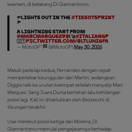
keenam, di belakang Di Giannantonio.
🚥LIGHTS OUT in the
#TissotSprint
🚥
A LIGHTNING START FROM
@marcmarquez93
! 🚀
#ItalianGP
🇮🇹
pic.twitter.com/8ltlUhI6fa
— MotoGP™🏁 (@MotoGP)
May 30, 2026
Masuk pada lap kedua, Fernandez dengan cepat
memperlebar keunggulan dari Martin, sedangkan
Diggia naik ke urutan keempat setelah menyalip Marc
Marquez. Sang Juara Dunia bertahan lalu kehilangan
posisi lagi. Kali ini ditaklukkan oleh Bezzecchi di
tikungan terakhir.
Usai merebut posisi ketiga dari Moreira, Di
Giannantonio memulai pengejarannya terhadap