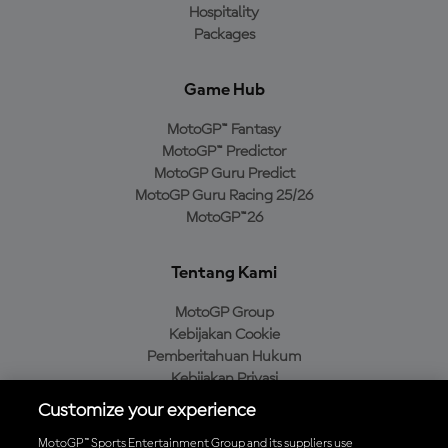
Hospitality
Packages
Game Hub
MotoGP™ Fantasy
MotoGP™ Predictor
MotoGP Guru Predict
MotoGP Guru Racing 25/26
MotoGP™26
Tentang Kami
MotoGP Group
Kebijakan Cookie
Pemberitahuan Hukum
Kebijakan Privasi
Kebijakan Pembelian
Customize your experience
MotoGP™ Sports Entertainment Group and its suppliers use