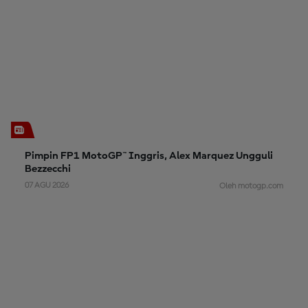
Pimpin FP1 MotoGP™ Inggris, Alex Marquez Ungguli
Bezzecchi
07 AGU 2026
Oleh motogp.com