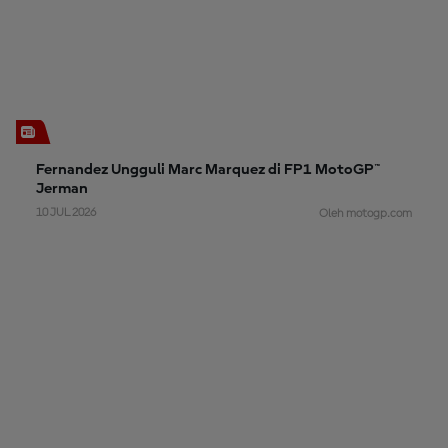
Fernandez Ungguli Marc Marquez di FP1 MotoGP™
Jerman
10 JUL 2026
Oleh motogp.com