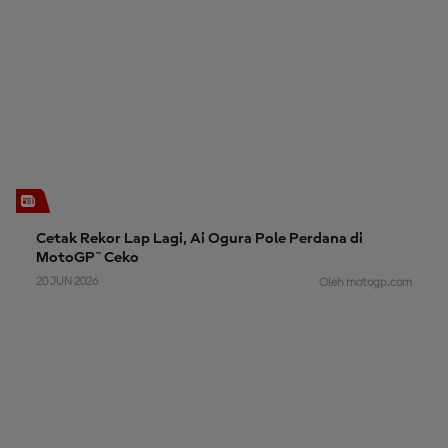
Cetak Rekor Lap Lagi, Ai Ogura Pole Perdana di
MotoGP™ Ceko
20 JUN 2026
Oleh motogp.com