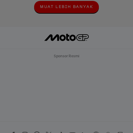
MUAT LEBIH BANYAK
M
U
A
T
L
E
B
I
H
B
Sponsor Resmi
A
N
Y
A
K