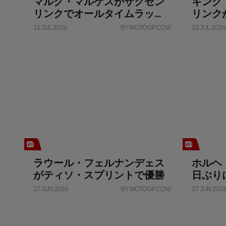
マルク・マルケスがザクセン
キング
リンクでオールタイムラップ
リンク
レコード更新
11 JUL 2026
BY MOTOGP.COM
10 JUL 2026
ラウール・フェルナンデェス
ホルヘ
がティソ・スプリントで優勝
日ぶり
奪取
27 JUN 2026
BY MOTOGP.COM
27 JUN 202