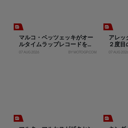
マルコ・ベッツェッキがオー
アレッ
ルタイムラップレコードをコ
２度目
ンマ９秒更新
07 AUG 2026
BY MOTOGP.COM
07 AUG 202