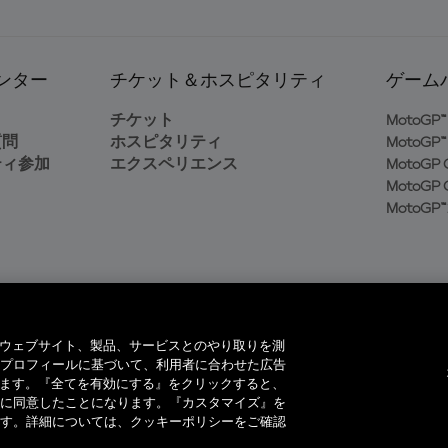
ンター
チケット＆ホスピタリティ
ゲーム
ト
チケット
MotoGP™ 
質問
ホスピタリティ
MotoGP™ 
ティ参加
エクスペリエンス
MotoGP G
MotoGP G
MotoGP™
イヤーは、当社のウェブサイト、製品、サービスとのやり取りを測
プロフィールに基づいて、利用者に合わせた広告
ています。『全てを有効にする』をクリックすると、
著作権所有。全ての商標はそれぞれの所有者に帰属。
に同意したことになります。『カスタマイズ』を
す。詳細については、クッキーポリシーをご確認