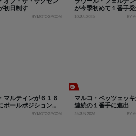
・オブ・ザ・ザクセン
ラウール・フェルナン
が初日制す
が今季初めて１番手発
BY MOTOGP.COM
10 JUL 2026
BY M
・マルティンが６１６
マルコ・ベッツェッキ
にポールポジションを
連続の１番手に進出
6
BY MOTOGP.COM
26 JUN 2026
BY M