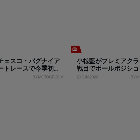
チェスコ・バグナイア
小椋藍がプレミアクラ
ートレースで今季初優
戦目でポールポジショ
6
BY MOTOGP.COM
20 JUN 2026
BY M