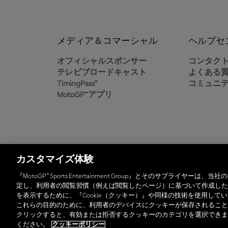
メディア＆コマーシャル
ヘルプセ
オフィシャルスポンサー
コンタク
テレビブロードキャスト
よくある
TimingPass™
コミュニ
MotoGP™アプリ
カスタマイズ体験
オフィシャルアプリ
『MotoGP™ Sports Entertainment Group』とそのサプラ
定し、利用者の閲覧習慣（例えば閲覧したページ）に基づいて作成した
を表示するために、『Cookie（クッキー）』や同様の技術を使用し
© 2026 MotoGP Sports Entertainment Group. 全
これらの目的のために、利用者のデバイスにクッキーが保存されること
クリックすると、有効または拒否するクッキーのカテゴリを選択できま
ください。
クッキーポリシー