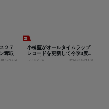
ス２７
小椋藍がオールタイムラップ
ン奪取
レコードを更新して今季3度目
の１番時計
OTOGP.COM
19 JUN 2026
BY MOTOGP.COM