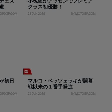
デェス
小椋藍がアッセンでプレミア
進
クラス初優勝！
OTOGP.COM
28 JUN 2026
BY MOTOGP.COM
が初日
マルコ・ベッツェッキが開幕
戦以来の１番手発進
OTOGP.COM
26 JUN 2026
BY MOTOGP.COM