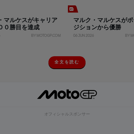
・マルケスがキャリア
マルク・マルケスがポ
００勝目を達成
ジションから優勝
6
BY MOTOGP.COM
06 JUN 2026
BY M
全文を読む
全
文
を
読
む
オフィシャルスポンサー