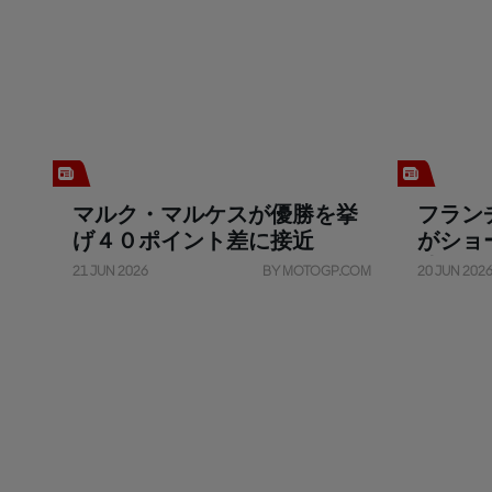
マルク・マルケスが優勝を挙
フラン
げ４０ポイント差に接近
がショ
勝
21 JUN 2026
BY MOTOGP.COM
20 JUN 202