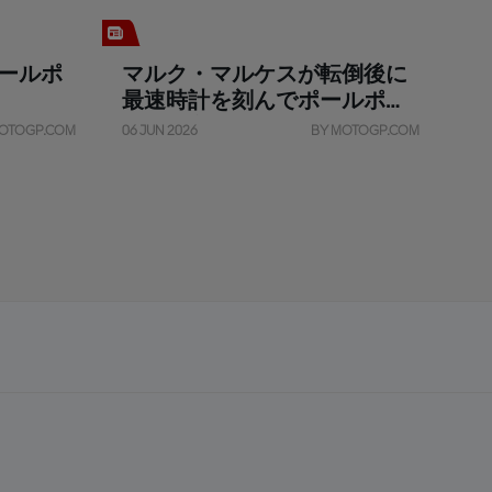
ールポ
マルク・マルケスが転倒後に
最速時計を刻んでポールポジ
ション奪取
OTOGP.COM
06 JUN 2026
BY MOTOGP.COM