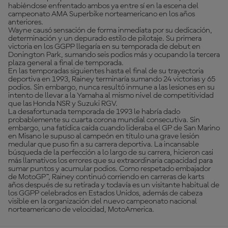
habiéndose enfrentado ambos ya entre sí en la escena del
campeonato AMA Superbike norteamericano en los años
anteriores.
Wayne causó sensación de forma inmediata por su dedicación,
determinación y un depurado estilo de pilotaje. Su primera
victoria en los GGPP llegaría en su temporada de debut en
Donington Park, sumando seis podios más y ocupando la tercera
plaza general a final de temporada.
En las temporadas siguientes hasta el final de su trayectoria
deportiva en 1993, Rainey terminaría sumando 24 victorias y 65
podios. Sin embargo, nunca resultó inmune a las lesiones en su
intento de llevar a la Yamaha al mismo nivel de competitividad
que las Honda NSR y Suzuki RGV.
La desafortunada temporada de 1993 le habría dado
probablemente su cuarta corona mundial consecutiva. Sin
embargo, una fatídica caída cuando lideraba el GP de San Marino
en Misano le supuso al campeón en título una grave lesión
medular que puso fin a su carrera deportiva. La incansable
búsqueda de la perfección a lo largo de su carrera, hicieron casi
más llamativos los errores que su extraordinaria capacidad para
sumar puntos y acumular podios. Como respetado embajador
de MotoGP™, Rainey continuó corriendo en carreras de karts
años después de su retirada y todavía es un visitante habitual de
los GGPP celebrados en Estados Unidos, además de cabeza
visible en la organización del nuevo campeonato nacional
norteamericano de velocidad, MotoAmerica.