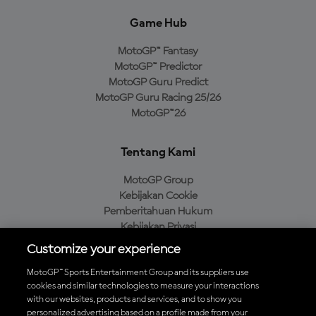
Game Hub
MotoGP™ Fantasy
MotoGP™ Predictor
MotoGP Guru Predict
MotoGP Guru Racing 25/26
MotoGP™26
Tentang Kami
MotoGP Group
Kebijakan Cookie
Pemberitahuan Hukum
Kebijakan Privasi
Kebijakan Pembelian
Customize your experience
MotoGP™ Sports Entertainment Group and its suppliers use
cookies and similar technologies to measure your interactions
with our websites, products and services, and to show you
Unduh Aplikasi Resmi MotoGP™
personalized advertising based on a profile made from your