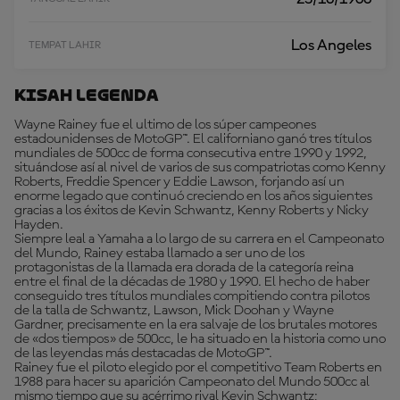
Los Angeles
TEMPAT LAHIR
Kisah Legenda
Wayne Rainey fue el ultimo de los súper campeones
estadounidenses de MotoGP™. El californiano ganó tres títulos
mundiales de 500cc de forma consecutiva entre 1990 y 1992,
situándose así al nivel de varios de sus compatriotas como Kenny
Roberts, Freddie Spencer y Eddie Lawson, forjando así un
enorme legado que continuó creciendo en los años siguientes
gracias a los éxitos de Kevin Schwantz, Kenny Roberts y Nicky
Hayden.
Siempre leal a Yamaha a lo largo de su carrera en el Campeonato
del Mundo, Rainey estaba llamado a ser uno de los
protagonistas de la llamada era dorada de la categoría reina
entre el final de la décadas de 1980 y 1990. El hecho de haber
conseguido tres títulos mundiales compitiendo contra pilotos
de la talla de Schwantz, Lawson, Mick Doohan y Wayne
Gardner, precisamente en la era salvaje de los brutales motores
de «dos tiempos» de 500cc, le ha situado en la historia como uno
de las leyendas más destacadas de MotoGP™.
Rainey fue el piloto elegido por el competitivo Team Roberts en
1988 para hacer su aparición Campeonato del Mundo 500cc al
mismo tiempo que su acérrimo rival Kevin Schwantz;