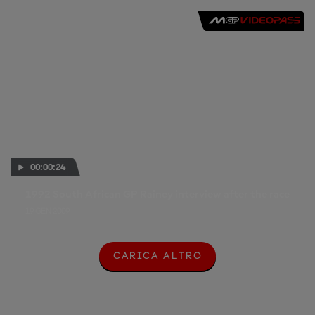
00:00:24
1992 South African GP Rainey interview after the race
19 GEN 2009
CARICA ALTRO
C
A
R
I
C