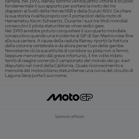
carriera, nel 1993, Rainey sommò ventiquattro vittorie e 65 podi;
fondamentale il suo apporto per portare la moto dei tre
diapason ai livelli della Honda NSR e della Suzuki RGV. Da citare
la sua storica rivalità proprio con il portacolori della moto di
Hamamatsu Kevin Schwantz. Durante i suoi tre titoli mondiali
consecutivi il pilota statunitense vinse sedici gare.
Nel 1993 avrebbe potuto conquistare il suo quarto mondiale
consecutivo quando una incidente al GP di San Marino mise fine
alla sua carriera. A causa della caduta Rainey riportò la frattura
della colonna vertebrale e da allora perse l’uso delle gambe.
Nonostante ciò la sua attività di corridore su pista non si fermò.
Seppure menomato dal grave infortunio, il tre volte iridato
tentò di reagire correndo il campionato del mondo dei go-kart
disputato nel nord della California. Quale riconoscimento e
memoria del motociclismo statunitense una curva del circuito di
Laguna Seca porta il suo nome.
Sponsor ufficiali