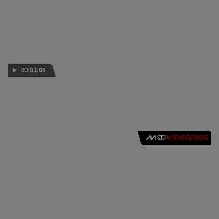
00:01:00
L'emozionante ritorno di Wayne Rainey su una moto
da GP
24 GIU 2022