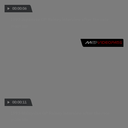
00:00:06
1993 Japanese GP Rainey interview after the race
19 GEN 2009
00:00:11
1993 Malaysian GP Rainey interview after the race
19 GEN 2009