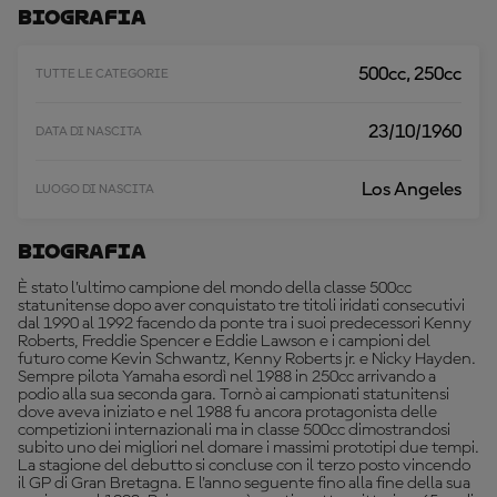
A
Biografia
A
L
T
500cc, 250cc
TUTTE LE CATEGORIE
R
O
23/10/1960
DATA DI NASCITA
Los Angeles
LUOGO DI NASCITA
Biografia
È stato l’ultimo campione del mondo della classe 500cc
statunitense dopo aver conquistato tre titoli iridati consecutivi
dal 1990 al 1992 facendo da ponte tra i suoi predecessori Kenny
Roberts, Freddie Spencer e Eddie Lawson e i campioni del
futuro come Kevin Schwantz, Kenny Roberts jr. e Nicky Hayden.
Sempre pilota Yamaha esordì nel 1988 in 250cc arrivando a
podio alla sua seconda gara. Tornò ai campionati statunitensi
dove aveva iniziato e nel 1988 fu ancora protagonista delle
competizioni internazionali ma in classe 500cc dimostrandosi
subito uno dei migliori nel domare i massimi prototipi due tempi.
La stagione del debutto si concluse con il terzo posto vincendo
il GP di Gran Bretagna. E l'anno seguente fino alla fine della sua