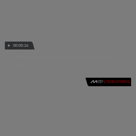
00:00:16
1993 European GP Rainey interview after the race
19 GEN 2009