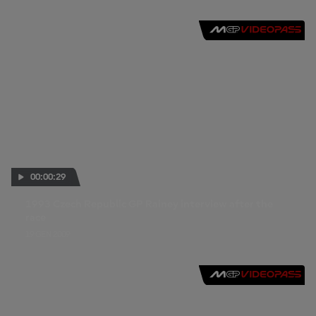
00:00:29
1993 Czech Republic GP Rainey interview after the
race
19 GEN 2009