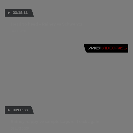
00:15:11
Head to head - Rainey vs Schwantz
04 GEN 2010
00:00:38
Rainey happy to sample Laguna track again
03 LUG 2009