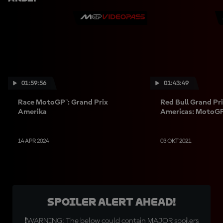
01:59:56
01:43:49
Race MotoGP™: Grand Prix
Red Bull Grand Pri
Amerika
Americas: MotoGP
14 APR 2024
03 OKT 2021
SPOILER ALERT AHEAD!
❗WARNING: The below could contain MAJOR spoilers