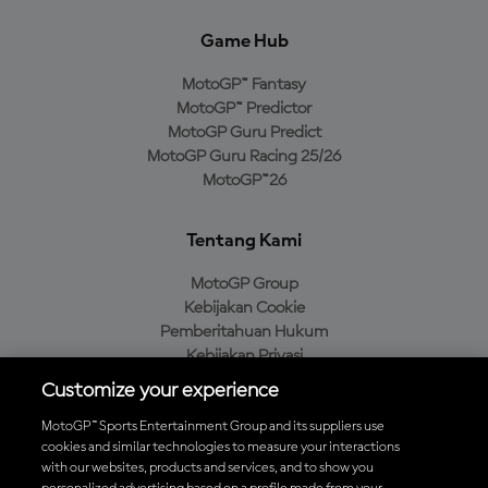
Game Hub
MotoGP™ Fantasy
MotoGP™ Predictor
MotoGP Guru Predict
MotoGP Guru Racing 25/26
MotoGP™26
Tentang Kami
MotoGP Group
Kebijakan Cookie
Pemberitahuan Hukum
Kebijakan Privasi
Kebijakan Pembelian
Customize your experience
MotoGP™ Sports Entertainment Group and its suppliers use
cookies and similar technologies to measure your interactions
with our websites, products and services, and to show you
Unduh Aplikasi Resmi MotoGP™