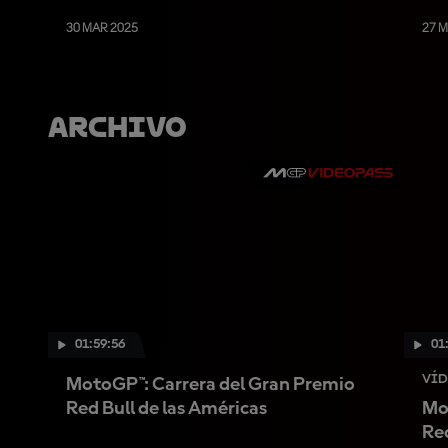
30 MAR 2025
27 
Archivo
01:59:56
01
VÍD
MotoGP™: Carrera del Gran Premio
Red Bull de las Américas
Mo
Red