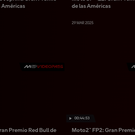
s Américas
de las Américas
29 MAR 2025
00:44:53
an Premio Red Bull de
Moto2™ FP2: Gran Premio