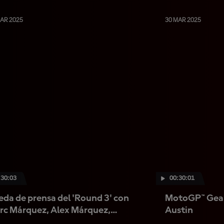
Moto3™
MAR 2025
30 MAR 2025
:30:03
00:30:01
da de prensa del 'Round 3' con
MotoGP™ GearU
rc Márquez, Alex Márquez,
Austin
bidelli y Ogura