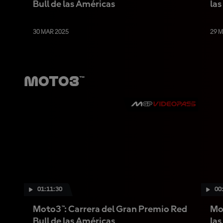
Bull de las Américas
la
30 MAR 2025
29 
Moto3™
01:11:30
00
Moto3™: Carrera del Gran Premio Red
Mo
Bull de las Américas
la