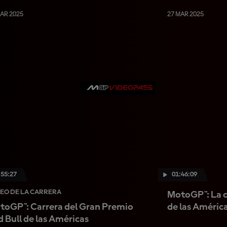
MAR 2025
27 MAR 2025
:55:27
01:46:09
EO DE LA CARRERA
MotoGP™: La c
toGP™: Carrera del Gran Premio
de las Améric
 Bull de las Américas