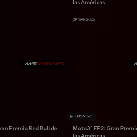
las Américas
29 MAR 2025
00:39:57
an Premio Red Bull de
Moto3™ FP2: Gran Premio
las Américas