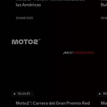
las Américas
Bul
30 MAR 2025
30 
Moto2™
01:14:53
00
Moto2™: Carrera del Gran Premio Red
Mo