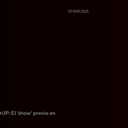
Sprint
29 MAR 2025
P: El 'show' previo en