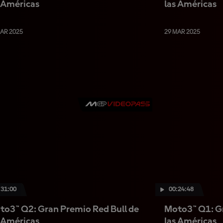
s Américas
las Américas
MAR 2025
29 MAR 2025
:31:00
00:24:48
to3™ Q2: Gran Premio Red Bull de
Moto3™ Q1: Gr
s Américas
las Américas