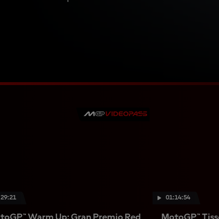
:29:21
01:14:54
toGP™ Warm Up: Gran Premio Red
MotoGP™ Tisso