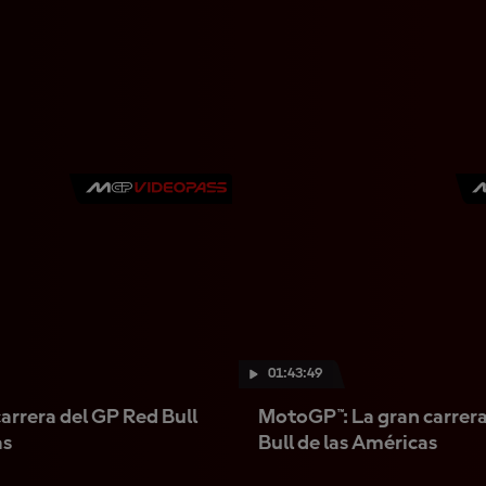
01:43:49
arrera del GP Red Bull
MotoGP™: La gran carrera
as
Bull de las Américas