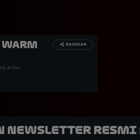
™ Warm
BAGIKAN
hip at the
n Newsletter Resmi 