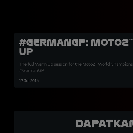
#GermanGP: Moto2
Up
The full Warm Up session for the Moto2™ World Champions
#GermanGP.
17 Jul 2016
Dapatka