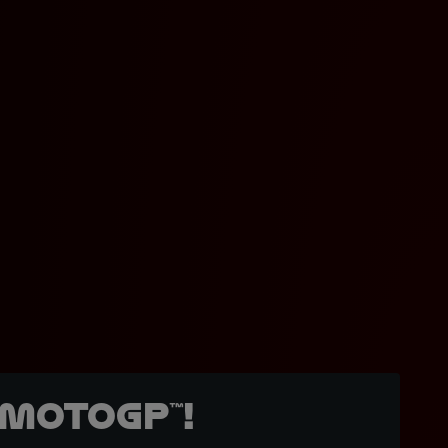
MotoGP™!