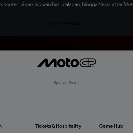
konten video, laporan hasil balapan, hingga Newsletter Moto
DAFTAR GRATIS
Sponsor Resmi
n
Tickets & Hospitality
Game Hub