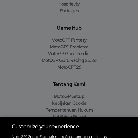
Hospitality
Packages
Game Hub
MotoGP™ Fantasy
MotoGP™ Predictor
MotoGP Guru Predict
MotoGP Guru Racing 25/26
MotoGP™26
Tentang Kami
MotoGP Group
Kebijakan Cookie
Pemberitahuan Hukum
Kebijakan Privasi
Kebijakan Pembelian
Customize your experience
MotoGP™ Sports Entertainment Group and its suppliers use