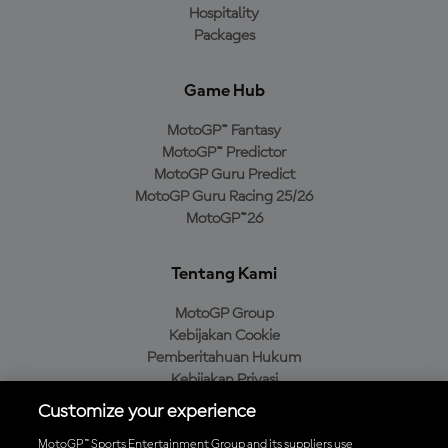
Hospitality
Packages
Game Hub
MotoGP™ Fantasy
MotoGP™ Predictor
MotoGP Guru Predict
MotoGP Guru Racing 25/26
MotoGP™26
Tentang Kami
MotoGP Group
Kebijakan Cookie
Pemberitahuan Hukum
Kebijakan Privasi
Kebijakan Pembelian
Customize your experience
MotoGP™ Sports Entertainment Group and its suppliers use