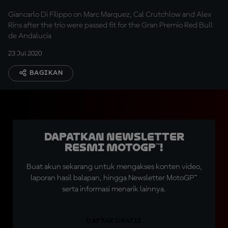
update
Giancarlo Di Filippo on Marc Marquez, Cal Crutchlow and Alex
Rins after the trio were passed fit for the Gran Premio Red Bull
de Andalucia
23 Jul 2020
BAGIKAN
Dapatkan Newsletter
Resmi MotoGP™!
Buat akun sekarang untuk mengakses konten video,
laporan hasil balapan, hingga Newsletter MotoGP™
serta informasi menarik lainnya.
DAFTAR GRATIS