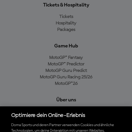
Tickets & Hospitality
Tickets
Hospitality
Packages
Game Hub
MotoGP™ Fantasy
MotoGP™ Predictor
MotoGP Guru Predict
MotoGP Guru Racing 25/26
MotoGP™26
Über uns
MotoGP Group
Optimiere dein Online-Erlebnis
Cookie-Richtlinien
Geschäftsbedingungen
Dorna Sports und deren Partner verwenden Cookies und ähnliche
Technologien, um deine Interaktion mit unseren Websites,
Datenschutzrichtlinien