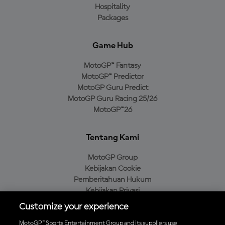
Hospitality
Packages
Game Hub
MotoGP™ Fantasy
MotoGP™ Predictor
MotoGP Guru Predict
MotoGP Guru Racing 25/26
MotoGP™26
Tentang Kami
MotoGP Group
Kebijakan Cookie
Pemberitahuan Hukum
Kebijakan Privasi
Kebijakan Pembelian
Customize your experience
MotoGP™ Sports Entertainment Group and its suppliers use