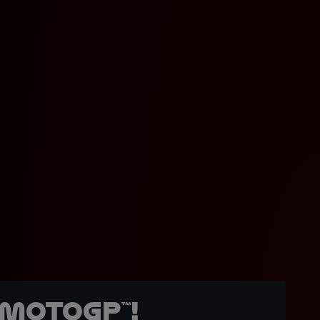
MotoGP™!