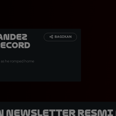
andez
BAGIKAN
record
sy as he romped home
n Newsletter Resmi 