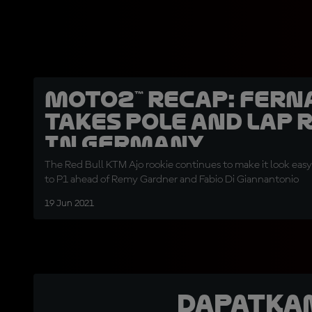
Moto2™ recap: Fern
takes pole and lap 
in Germany
The Red Bull KTM Ajo rookie continues to make it look ea
to P1 ahead of Remy Gardner and Fabio Di Giannantonio
19 Jun 2021
Dapatka