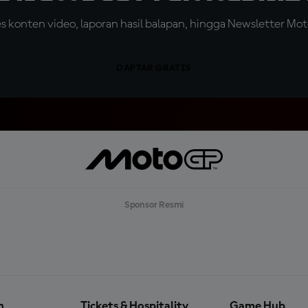
konten video, laporan hasil balapan, hingga Newsletter Moto
DAFTAR GRATIS
Sponsor Resmi
n
Tickets & Hospitality
Game Hub