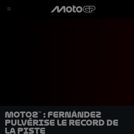
Moto2™ : Fernández
pulvérise le record de
la piste