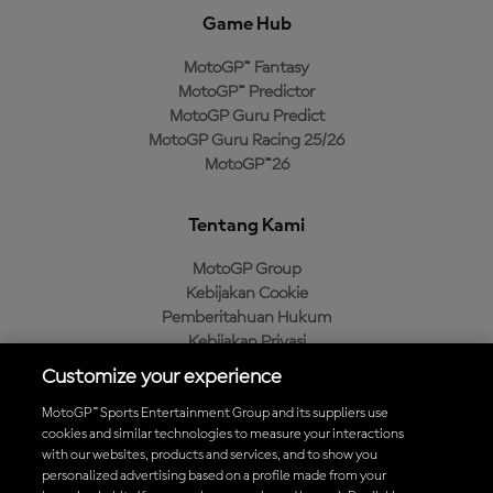
Game Hub
MotoGP™ Fantasy
MotoGP™ Predictor
MotoGP Guru Predict
MotoGP Guru Racing 25/26
MotoGP™26
Tentang Kami
MotoGP Group
Kebijakan Cookie
Pemberitahuan Hukum
Kebijakan Privasi
Kebijakan Pembelian
Customize your experience
MotoGP™ Sports Entertainment Group and its suppliers use
cookies and similar technologies to measure your interactions
with our websites, products and services, and to show you
Unduh Aplikasi Resmi MotoGP™
personalized advertising based on a profile made from your