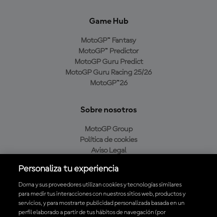
Game Hub
MotoGP™ Fantasy
MotoGP™ Predictor
MotoGP Guru Predict
MotoGP Guru Racing 25/26
MotoGP™26
Sobre nosotros
MotoGP Group
Política de cookies
Aviso Legal
Política de privacidad
Personaliza tu experiencia
Política de compra
Dorna y sus proveedores utilizan cookies y tecnologías similares
para medir tus interacciones con nuestros sitios web, productos y
servicios, y para mostrarte publicidad personalizada basada en un
Descarga la aplicación oficial de MotoGP™
perfil elaborado a partir de tus hábitos de navegación (por