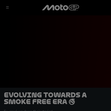
Evolving towards a
smoke free era 🚭