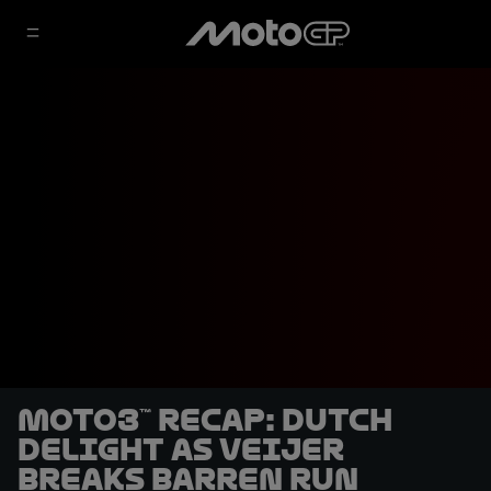
Moto3™ recap: Dutch
delight as Veijer
breaks barren run