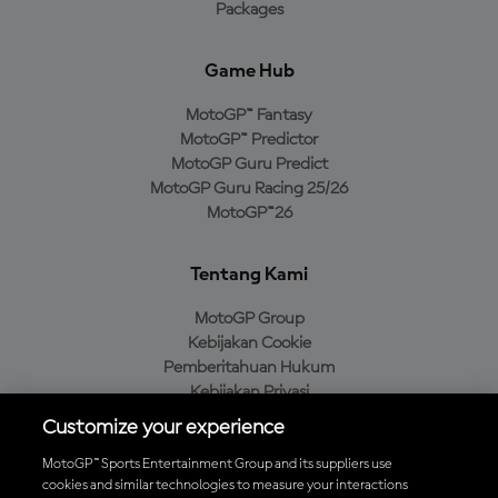
Packages
Game Hub
MotoGP™ Fantasy
MotoGP™ Predictor
MotoGP Guru Predict
MotoGP Guru Racing 25/26
MotoGP™26
Tentang Kami
MotoGP Group
Kebijakan Cookie
Pemberitahuan Hukum
Kebijakan Privasi
Kebijakan Pembelian
Customize your experience
MotoGP™ Sports Entertainment Group and its suppliers use
cookies and similar technologies to measure your interactions